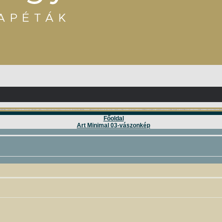
Főoldal
Art Minimal 03-vászonkép