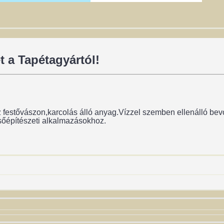
 a Tapétagyártól!
festővászon,karcolás álló anyag.Vízzel szemben ellenálló bev
sőépítészeti alkalmazásokhoz.