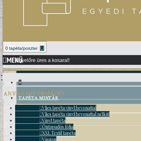
0 tapéta/poszter
MENÜ
Egyelőre üres a kosara!!
+
ANYAG INFORMÁCIÓ
TAPÉTA MINTÁK
Vlies tapéta vinyl bevonattal
Vlies tapéta vinyl bevonattal nélkül
DAMASK TAPÉTÁK
Vinyl tapéta
Öntapadós fólia
XXL Textil tapéta
Vászon