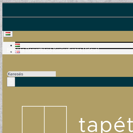
Belépés
Regisztráció
Kijelentkezés
Hírlevél