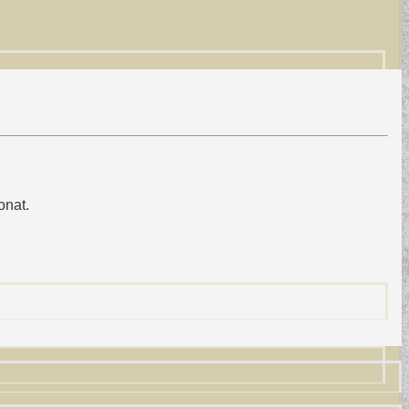
onat.