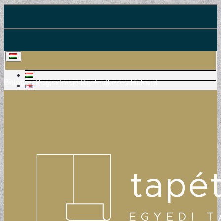
Belépés
Regisztráció
Kijelentkezés
Hírlevél