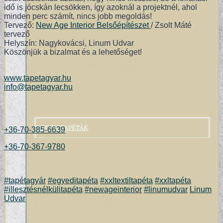
idő is jócskán lecsökken, így azoknál a projektnél, ahol
minden perc számít, nincs jobb megoldás!
Tervező:
New Age Interior Belsőépítészet
/ Zsolt Máté
tervező
Helyszín: Nagykovácsi, Linum Udvar
Köszönjük a bizalmat és a lehetőséget!
www.tapetagyar.hu
info@tapetagyar.hu
DESIGN TAPÉTÁK
+36-70-385-6639
+36-70-367-9780
#tapétagyár
#egyeditapéta
#xxltextiltapéta
#xxltapéta
#illesztésnélkülitapéta
#newageinterior
#linumudvar
Linum
Udvar