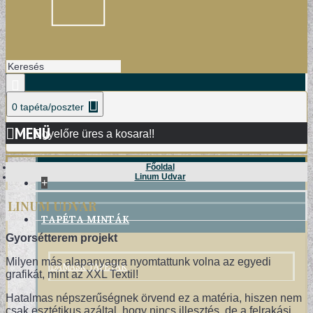
0 tapéta/poszter
MENÜ
Egyelőre üres a kosara!!
Főoldal
Linum Udvar
+
LINUM UDVAR
TAPÉTA MINTÁK
Gyorsétterem projekt
DAMASK TAPÉTÁK
Milyen más alapanyagra nyomtattunk volna az egyedi
grafikát, mint az XXL Textil!
Hatalmas népszerűségnek örvend ez a matéria, hiszen nem
csak esztétikus azáltal, hogy nincs illesztés, de a felrakási