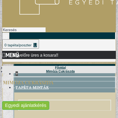
0 tapéta/poszter
MENÜ
Egyelőre üres a kosara!!
Főoldal
Mimóza Cukrászda
+
MIMÓZA CUKRÁSZDA
TAPÉTA MINTÁK
DAMASK TAPÉTÁK
Egyedi ajánlatkérés