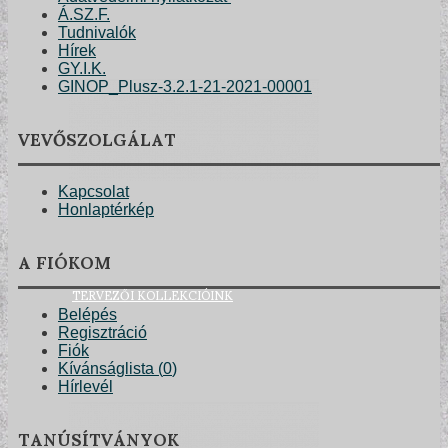
Á.SZ.F.
Tudnivalók
Hírek
GY.I.K.
GINOP_Plusz-3.2.1-21-2021-00001
VEVŐSZOLGÁLAT
Kapcsolat
Honlaptérkép
A FIÓKOM
TERVEZŐI KOLLEKCIÓINK
Belépés
Regisztráció
Fiók
Kívánságlista (
0
)
Hírlevél
TANÚSÍTVÁNYOK