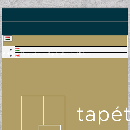
Belépés
Regisztráció
Kijelentkezés
Hírlevél