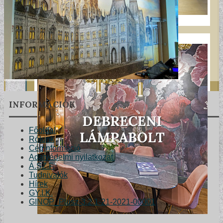
INFORMÁCIÓK
Főoldal
Rólunk
Céginformáció
Adatvédelmi nyilatkozat
Á.SZ.F.
Tudnivalók
Hírek
GY.I.K.
GINOP_Plusz-3.2.1-21-2021-00001