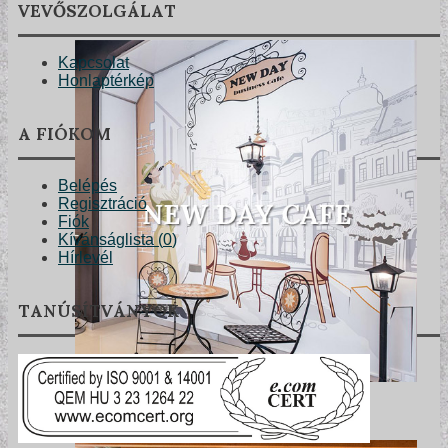
VEVŐSZOLGÁLAT
Kapcsolat
Honlaptérkép
A FIÓKOM
Belépés
Regisztráció
Fiók
Kívánságlista (
0
)
Hírlevél
TANÚSÍTVÁNYOK