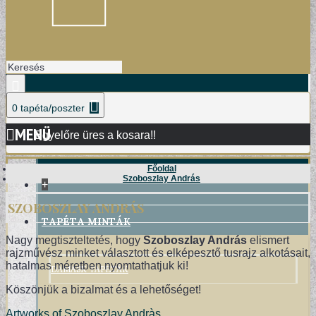
0 tapéta/poszter
MENÜ
Egyelőre üres a kosara!!
Főoldal
Szoboszlay András
+
SZOBOSZLAY ANDRÁS
TAPÉTA MINTÁK
Nagy megtiszteltetés, hogy
Szoboszlay András
elismert
rajzművész minket választott és elképesztő tusrajz alkotásait,
DAMASK TAPÉTÁK
hatalmas méretben nyomtathatjuk ki!
Köszönjük a bizalmat és a lehetőséget!
Artworks of Szoboszlay Andràs