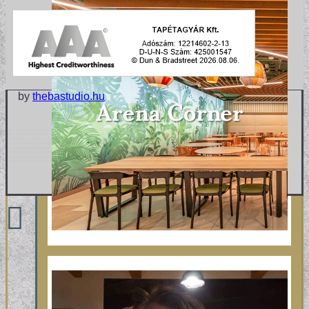
by
thebastudio.hu