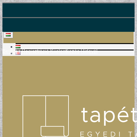
Belépés
Regisztráció
Kijelentkezés
Hírlevél