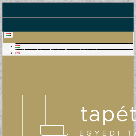
Belépés
Regisztráció
Kijelentkezés
Hírlevél