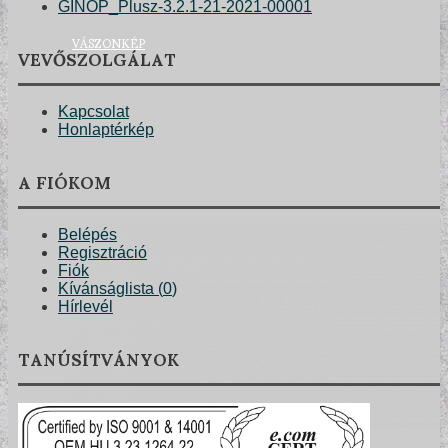
GINOP_Plusz-3.2.1-21-2021-00001
VÁSZONKÉP
VEVŐSZOLGÁLAT
Kapcsolat
Honlaptérkép
A FIÓKOM
Belépés
Regisztráció
Fiók
Kívánságlista (
0
)
Hírlevél
TANÚSÍTVÁNYOK