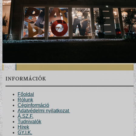
INFORMÁCIÓK
Főoldal
Rólunk
Céginformáció
Adatvédelmi nyilatkozat
Á.SZ.F.
Tudnivalók
Hírek
GY.I.K.