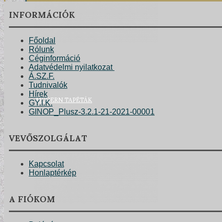
INFORMÁCIÓK
Főoldal
Rólunk
Céginformáció
Adatvédelmi nyilatkozat
Á.SZ.F.
Tudnivalók
Hírek
MODERN TAPÉTÁK
GY.I.K.
GINOP_Plusz-3.2.1-21-2021-00001
VEVŐSZOLGÁLAT
Kapcsolat
Honlaptérkép
A FIÓKOM