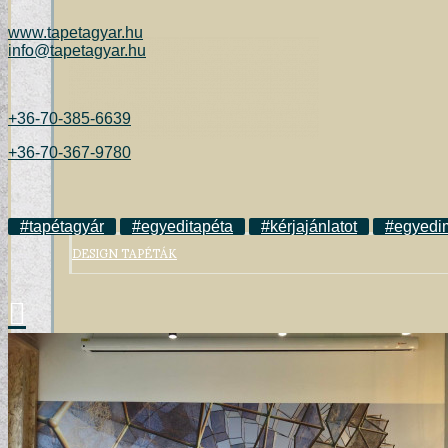
www.tapetagyar.hu
info@tapetagyar.hu
+36-70-385-6639
+36-70-367-9780
#tapétagyár
#egyeditapéta
#kérjajánlatot
#egyedi
DESIGN TAPÉTÁK