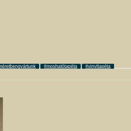
méretbengyártunk
#moshatótapéta
#vinyltapéta