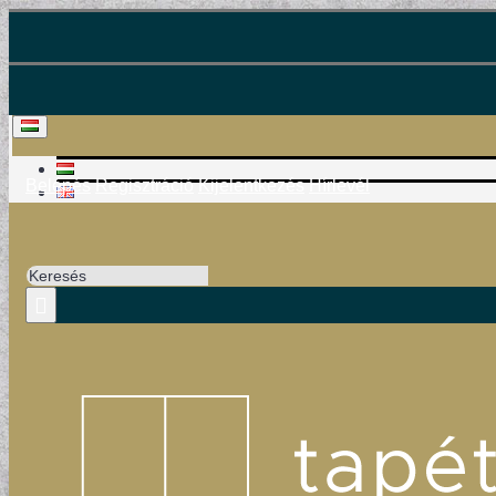
Belépés
Regisztráció
Kijelentkezés
Hírlevél