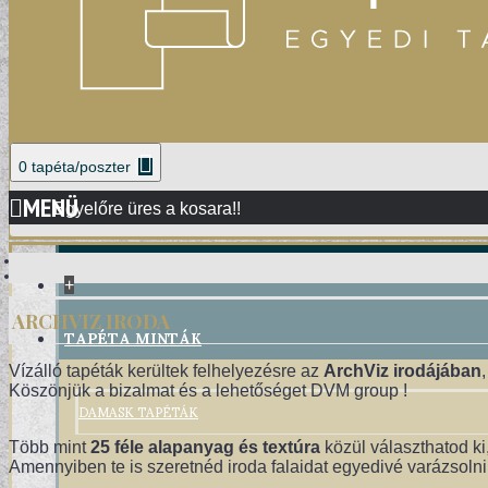
0 tapéta/poszter
MENÜ
Egyelőre üres a kosara!!
+
ARCHVIZ IRODA
TAPÉTA MINTÁK
Vízálló tapéták kerültek felhelyezésre az
ArchViz irodájában
Köszönjük a bizalmat és a lehetőséget DVM group !
DAMASK TAPÉTÁK
Több mint
25 féle alapanyag és textúra
közül választhatod ki
Amennyiben te is szeretnéd iroda falaidat egyedivé varázsolni