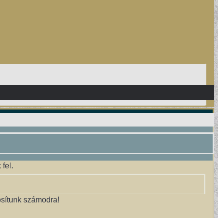
fel.
osítunk számodra!