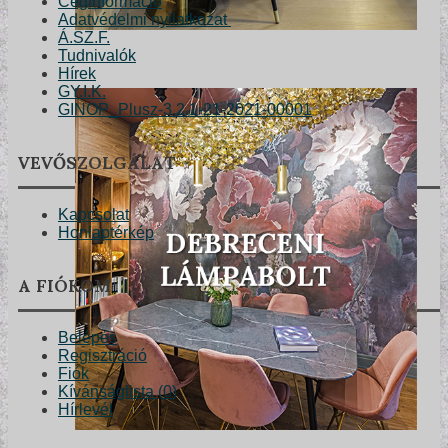
Céginformáció
Adatvédelmi nyilatkozat
Á.SZ.F.
Tudnivalók
Hírek
GY.I.K.
GINOP_Plusz-3.2.1-21-2021-00001
VEVŐSZOLGÁLAT
Kapcsolat
Honlaptérkép
A FIÓKOM
Belépés
Regisztráció
Fiók
Kívánságlista (
0
)
Hírlevél