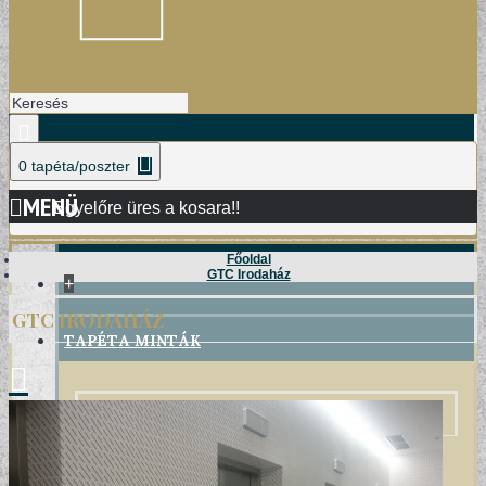
0 tapéta/poszter
MENÜ
Egyelőre üres a kosara!!
Főoldal
GTC Irodaház
+
GTC IRODAHÁZ
TAPÉTA MINTÁK
DAMASK TAPÉTÁK