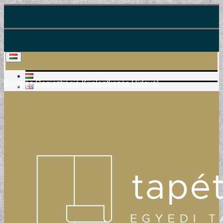
Belépés
Regisztráció
Kijelentkezés
Hírlevél