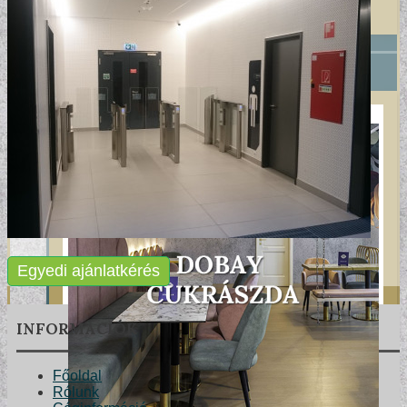
+
REFERENCIÁK
Egyedi ajánlatkérés
INFORMÁCIÓK
Főoldal
Rólunk