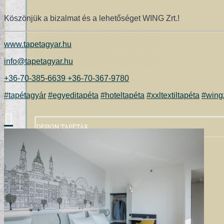
Köszönjük a bizalmat és a lehetőséget WING Zrt.!
www.tapetagyar.hu
info@tapetagyar.hu
+36-70-385-6639
+36-70-367-9780
#tapétagyár
#egyeditapéta
#hoteltapéta
#xxltextiltapéta
#wingz
DESIGN TAPÉTÁK