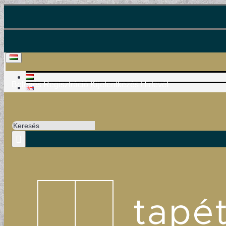
Belépés
Regisztráció
Kijelentkezés
Hírlevél