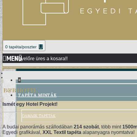
0 tapéta/poszter
MENÜ
Egyelőre üres a kosara!!
+
B&B HOTEL
TAPÉTA MINTÁK
Ismét egy Hotel Projekt!
DAMASK TAPÉTÁK
A budai panorámás szállodában
214 szobát
, több mint
1500
Egyedi grafikával,
XXL Textil tapéta
alapanyagra nyomtatva!