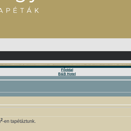
Főoldal
B&B Hotel
2
m
-en tapétáztunk.