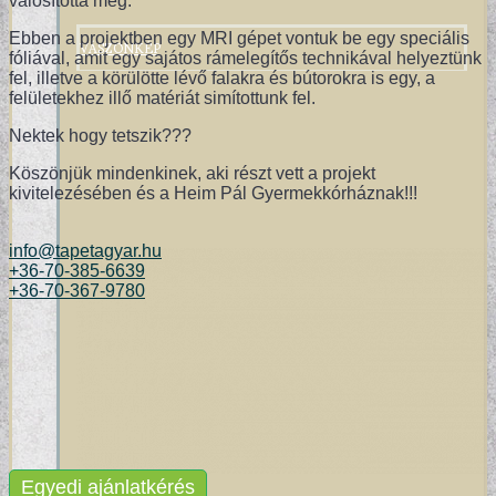
valósította meg.
VÁSZONKÉP
Ebben a projektben egy MRI gépet vontuk be egy speciális
fóliával, amit egy sajátos rámelegítős technikával helyeztünk
fel, illetve a körülötte lévő falakra és bútorokra is egy, a
felületekhez illő matériát simítottunk fel.
Nektek hogy tetszik???
Köszönjük mindenkinek, aki részt vett a projekt
kivitelezésében és a Heim Pál Gyermekkórháznak!!!
info@tapetagyar.hu
+36-70-385-6639
+36-70-367-9780
Egyedi ajánlatkérés