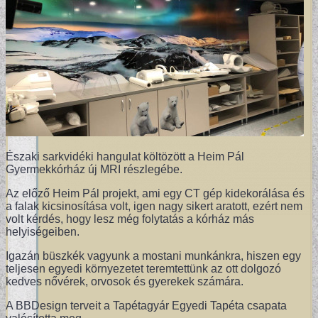
Északi sarkvidéki hangulat költözött a Heim Pál
Gyermekkórház új MRI részlegébe.
Az előző Heim Pál projekt, ami egy CT gép kidekorálása és
a falak kicsinosítása volt, igen nagy sikert aratott, ezért nem
volt kérdés, hogy lesz még folytatás a kórház más
helyiségeiben.
Igazán büszkék vagyunk a mostani munkánkra, hiszen egy
teljesen egyedi környezetet teremtettünk az ott dolgozó
kedves nővérek, orvosok és gyerekek számára.
A BBDesign terveit a Tapétagyár Egyedi Tapéta csapata