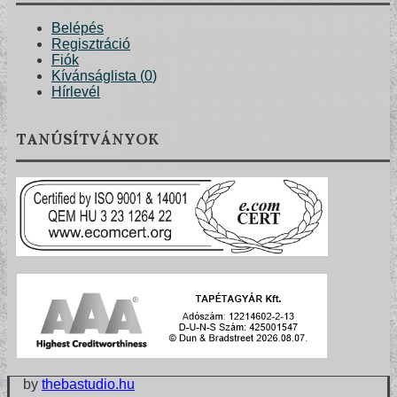
Belépés
Regisztráció
Fiók
Kívánságlista (
0
)
Hírlevél
TANÚSÍTVÁNYOK
VINYL ÉS DESIGN PADLÓK
by
thebastudio.hu