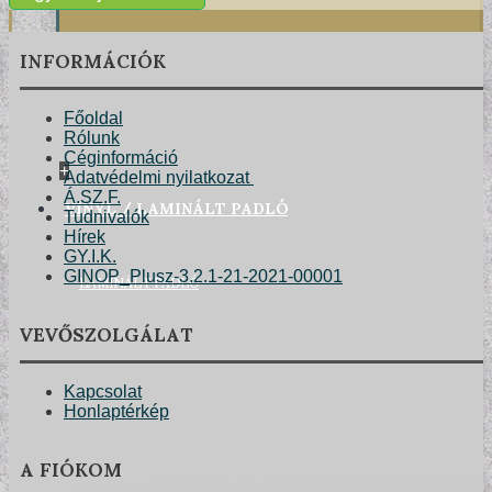
INFORMÁCIÓK
Főoldal
Rólunk
Céginformáció
+
Adatvédelmi nyilatkozat
VINYL / LAMINÁLT PADLÓ
Á.SZ.F.
Tudnivalók
Hírek
GY.I.K.
LAMINÁLT PADLÓ
GINOP_Plusz-3.2.1-21-2021-00001
VEVŐSZOLGÁLAT
Kapcsolat
Honlaptérkép
A FIÓKOM