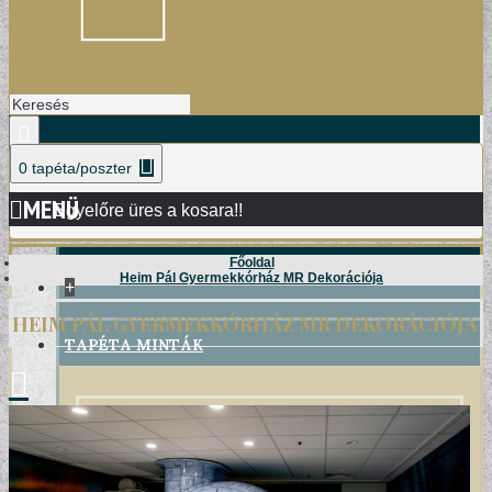
0 tapéta/poszter
MENÜ
Egyelőre üres a kosara!!
Főoldal
Heim Pál Gyermekkórház MR Dekorációja
+
HEIM PÁL GYERMEKKÓRHÁZ MR DEKORÁCIÓJA
TAPÉTA MINTÁK
DAMASK TAPÉTÁK