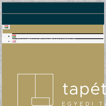
Belépés
Regisztráció
Kijelentkezés
Hírlevél