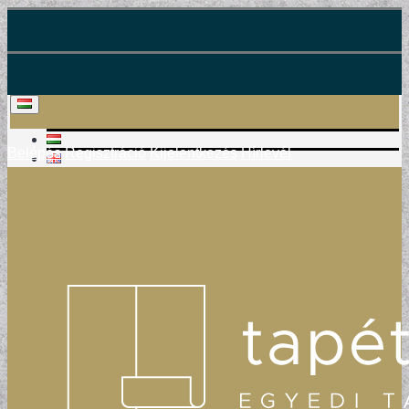
Belépés
Regisztráció
Kijelentkezés
Hírlevél