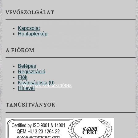
VEVŐSZOLGÁLAT
Kapcsolat
Honlaptérkép
A FIÓKOM
Belépés
Regisztráció
Fiók
TERVEZŐI KOLLEKCIÓINK
Kívánságlista (
0
)
Hírlevél
TANÚSÍTVÁNYOK