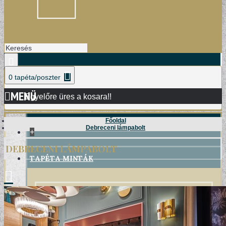
0 tapéta/poszter
MENÜ
Egyelőre üres a kosara!!
Főoldal
Debreceni lámpabolt
+
DEBRECENI LÁMPABOLT
TAPÉTA MINTÁK
DAMASK TAPÉTÁK