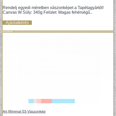
Rendelj egyedi méretben vászonképet a Tapétagyártól!
Canvas W Súly: 340g Felület: Magas fehérségű..
Ajánlatkérés
Art Minimal 03-Vászonkép