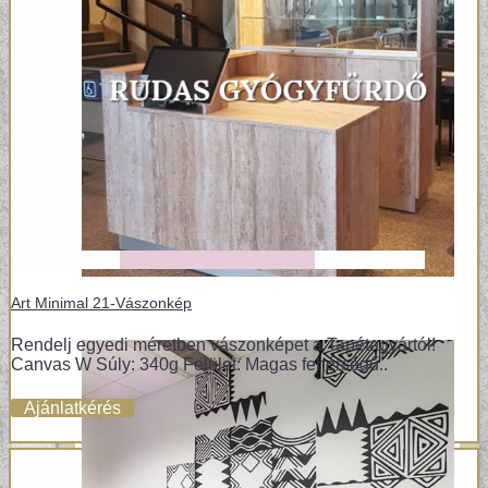
Art Minimal 21-Vászonkép
Rendelj egyedi méretben vászonképet a Tapétagyártól!
Canvas W Súly: 340g Felület: Magas fehérségű..
Ajánlatkérés