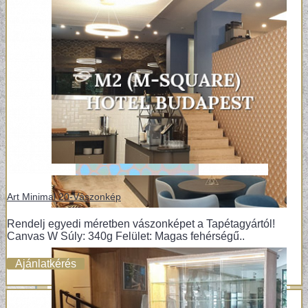
Art Minimal 20-Vászonkép
Rendelj egyedi méretben vászonképet a Tapétagyártól!
Canvas W Súly: 340g Felület: Magas fehérségű..
Ajánlatkérés