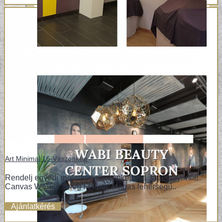
Art Minimal 16-Vászonkép
Rendelj egyedi méretben vászonképet a Tapétagyártól!
Canvas W Súly: 340g Felület: Magas fehérségű..
Ajánlatkérés