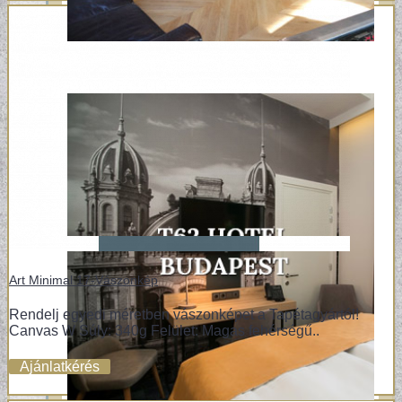
Art Minimal 17-Vászonkép
Rendelj egyedi méretben vászonképet a Tapétagyártól!
Canvas W Súly: 340g Felület: Magas fehérségű..
Ajánlatkérés