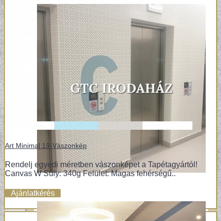
Art Minimal 19-Vászonkép
Rendelj egyedi méretben vászonképet a Tapétagyártól!
Canvas W Súly: 340g Felület: Magas fehérségű..
Ajánlatkérés