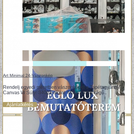
Art Minimal 24-Vászonkép
Rendelj egyedi méretben vászonképet a Tapétagyártól!
Canvas W Súly: 340g Felület: Magas fehérségű..
Ajánlatkérés