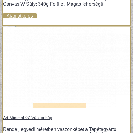
Canvas W Súly: 340g Felület: Magas fehérségű..
Ajánlatkérés
Art Minimal 07-Vászonkép
Rendelj egyedi méretben vászonképet a Tapétagyártól!