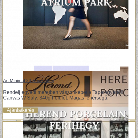
Art Minimal 23-Vászonkép
Rendelj egyedi méretben vászonképet a Tapétagyártól!
Canvas W Súly: 340g Felület: Magas fehérségű..
Ajánlatkérés