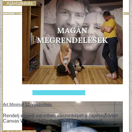
Ajánlatkérés
Art Minimal 12-Vászonkép
Rendelj egyedi méretben vászonképet a Tapétagyártól!
Canvas W Súly: 340g Felület: Magas fehérségű..