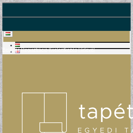
Belépés
Regisztráció
Kijelentkezés
Hírlevél