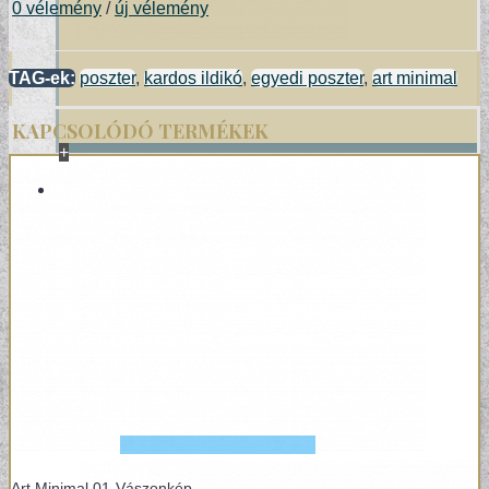
0 vélemény
/
új vélemény
TAG-ek:
poszter
,
kardos ildikó
,
egyedi poszter
,
art minimal
KAPCSOLÓDÓ TERMÉKEK
+
POSZTER/VÁSZONKÉP
EGYEDI FOTOGRÁFIÁK
Art Minimal 01-Vászonkép