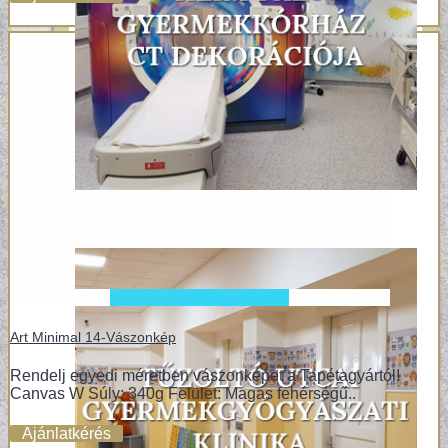
Art Minimal 14-Vászonkép
Rendelj egyedi méretben vászonképet a Tapétagyártól!
Canvas W Súly: 340g Felület: Magas fehérségű..
Ajánlatkérés