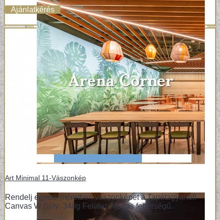
Ajánlatkérés
Art Minimal 11-Vászonkép
Rendelj egyedi méretben vászonképet a Tapétagyártól!
Canvas W Súly: 340g Felület: Magas fehérségű..