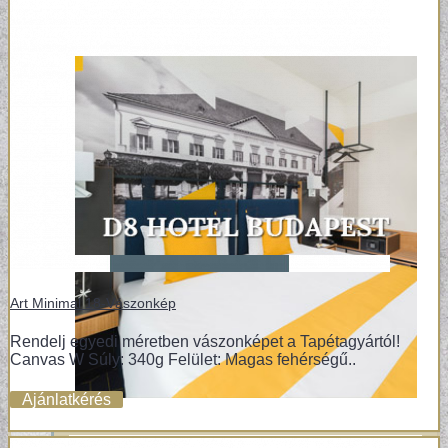
Art Minimal 18-Vászonkép
Rendelj egyedi méretben vászonképet a Tapétagyártól!
Canvas W Súly: 340g Felület: Magas fehérségű..
Ajánlatkérés