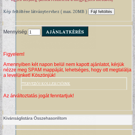
Kép feltöltése látványtervhez ( max. 20MB )
Fájl feltöltés
AJÁNLATKÉRÉS
Mennyiség
Figyelem!
Amennyiben két napon belül nem kapott ajánlatot, kérjük
nézze meg SPAM mappáját, lehetséges, hogy ott megtalálja
a levelünket! Köszönjük!
TERVEZŐI KOLLEKCIÓINK
Az árváltoztatás jogát fenntartjuk!
Kívánságlistára
Összehasonlítom