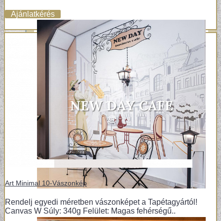
Ajánlatkérés
Art Minimal 10-Vászonkép
Rendelj egyedi méretben vászonképet a Tapétagyártól!
Canvas W Súly: 340g Felület: Magas fehérségű..