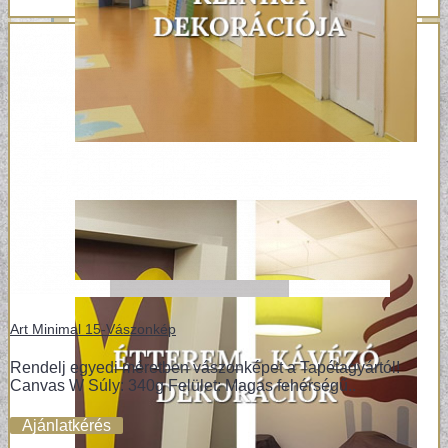
Art Minimal 15-Vászonkép
Rendelj egyedi méretben vászonképet a Tapétagyártól!
Canvas W Súly: 340g Felület: Magas fehérségű..
Ajánlatkérés