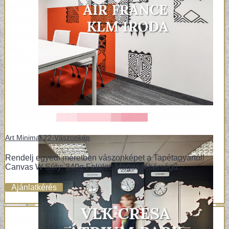
Art Minimal 22-Vászonkép
Rendelj egyedi méretben vászonképet a Tapétagyártól!
Canvas W Súly: 340g Felület: Magas fehérségű..
Ajánlatkérés