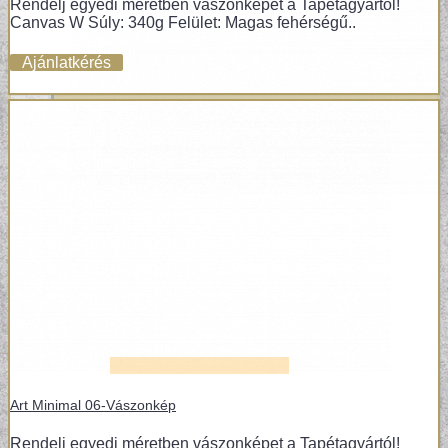
Rendelj egyedi méretben vászonképet a Tapétagyártól!
Canvas W Súly: 340g Felület: Magas fehérségű..
Ajánlatkérés
VINYL ÉS DESIGN PADLÓK
Art Minimal 06-Vászonkép
Rendelj egyedi méretben vászonképet a Tapétagyártól!