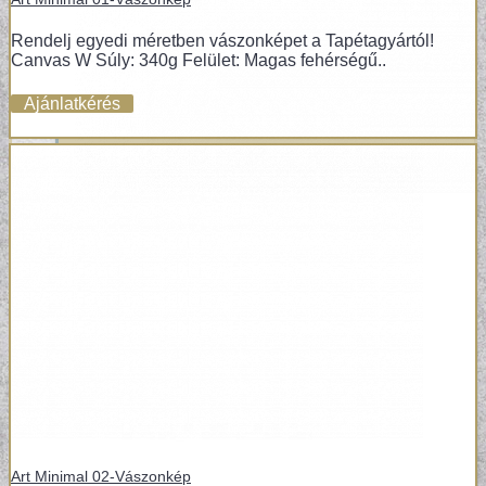
Rendelj egyedi méretben vászonképet a Tapétagyártól!
Canvas W Súly: 340g Felület: Magas fehérségű..
Ajánlatkérés
POSZTER TAPÉTÁK
Art Minimal 02-Vászonkép