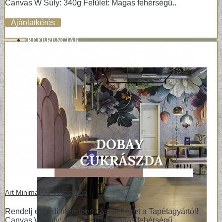
Canvas W Súly: 340g Felület: Magas fehérségű..
Ajánlatkérés
+
REFERENCIÁK
Art Minimal 08-Vászonkép
Rendelj egyedi méretben vászonképet a Tapétagyártól!
Canvas W Súly: 340g Felület: Magas fehérségű..