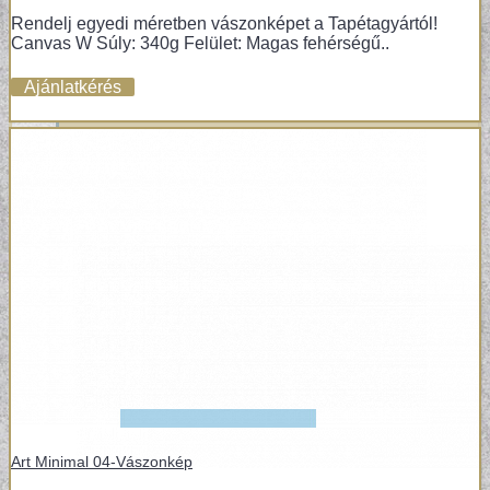
Rendelj egyedi méretben vászonképet a Tapétagyártól!
VÁSZONKÉP
Canvas W Súly: 340g Felület: Magas fehérségű..
Ajánlatkérés
Art Minimal 04-Vászonkép