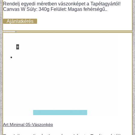
Rendelj egyedi méretben vászonképet a Tapétagyártól!
Canvas W Súly: 340g Felület: Magas fehérségű..
Ajánlatkérés
+
VINYL / LAMINÁLT PADLÓ
LAMINÁLT PADLÓ
Art Minimal 05-Vászonkép