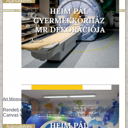
Ajánlatkérés
Art Minimal 13-Vászonkép
Rendelj egyedi méretben vászonképet a Tapétagyártól!
Canvas W Súly: 340g Felület: Magas fehérségű..
Ajánlatkérés