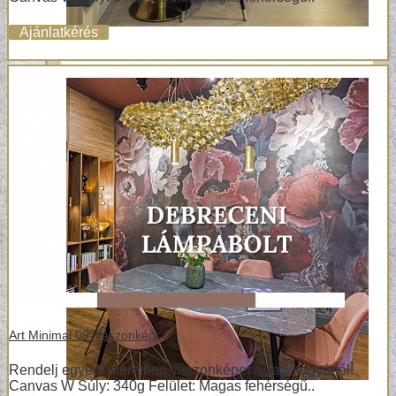
Ajánlatkérés
Art Minimal 09-Vászonkép
Rendelj egyedi méretben vászonképet a Tapétagyártól!
Canvas W Súly: 340g Felület: Magas fehérségű..