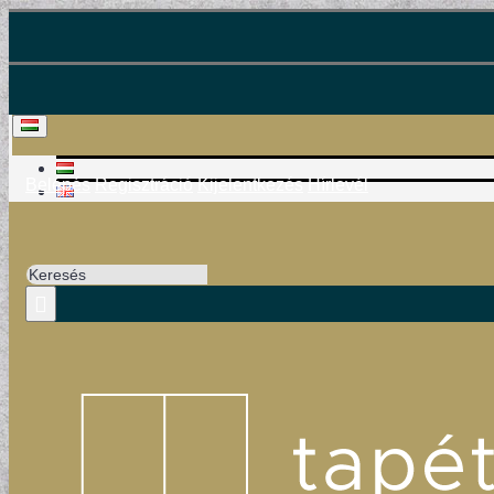
Belépés
Regisztráció
Kijelentkezés
Hírlevél