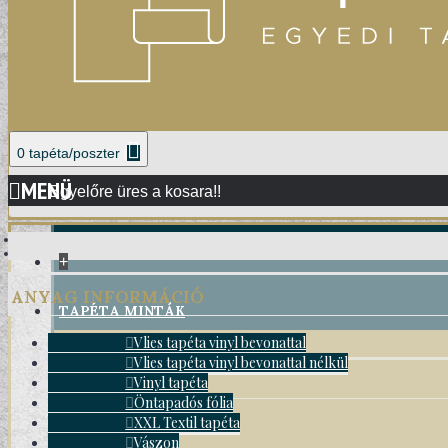
0 tapéta/poszter
MENÜ
Egyelőre üres a kosara!!
+
ANYAG INFORMÁCIÓ
TAPÉTA MINTÁK
Vlies tapéta vinyl bevonattal
Vlies tapéta vinyl bevonattal nélkül
DAMASK TAPÉTÁK
Vinyl tapéta
Öntapadós fólia
XXL Textil tapéta
Vászon