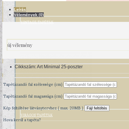
Leírás
Vélemények (0)
VINTAGE TAPÉTÁK
új vélemény
Cikkszám:
Art Minimal 25-poszter
Tapétázandó fal szélessége (cm)
Tapétázandó fal magassága (cm)
Kép feltöltése látványtervhez ( max. 20MB )
Fájl feltöltés
VIRÁGOS TAPÉTÁK
Hova kerül a tapéta?