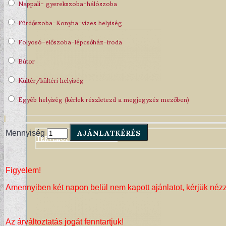
Nappali- gyerekszoba-hálószoba
Fürdőszoba-Konyha-vizes helyiség
Folyosó-előszoba-lépcsőház-iroda
Bútor
Kültér/kültéri helyiség
Egyéb helyiség (kérlek részletezd a megjegyzés mezőben)
AJÁNLATKÉRÉS
Mennyiség
TERVEZŐI KOLLEKCIÓINK
Figyelem!
Amennyiben két napon belül nem kapott ajánlatot, kérjük néz
Az árváltoztatás jogát fenntartjuk!