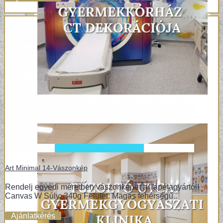
Art Minimal 14-Vászonkép
Rendelj egyedi méretben vászonképet a Tapétagyártól!
Canvas W Súly: 340g Felület: Magas fehérségű..
Ajánlatkérés