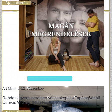
Ajánlatkérés
Art Minimal 12-Vászonkép
Rendelj egyedi méretben vászonképet a Tapétagyártól!
Canvas W Súly: 340g Felület: Magas fehérségű..