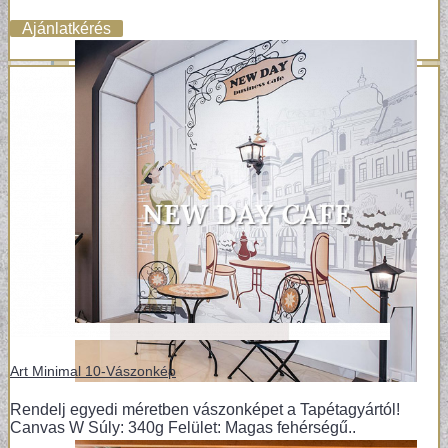
Ajánlatkérés
Art Minimal 10-Vászonkép
Rendelj egyedi méretben vászonképet a Tapétagyártól!
Canvas W Súly: 340g Felület: Magas fehérségű..