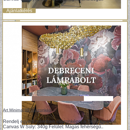
Ajánlatkérés
Art Minimal 09-Vászonkép
Rendelj egyedi méretben vászonképet a Tapétagyártól!
Canvas W Súly: 340g Felület: Magas fehérségű..