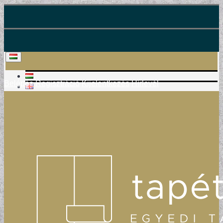
Belépés
Regisztráció
Kijelentkezés
Hírlevél