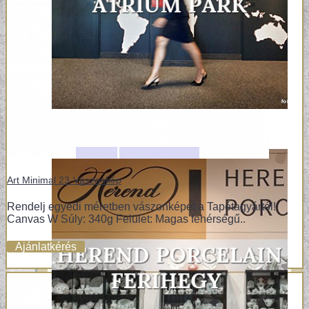
Art Minimal 23-Vászonkép
Rendelj egyedi méretben vászonképet a Tapétagyártól!
Canvas W Súly: 340g Felület: Magas fehérségű..
Ajánlatkérés