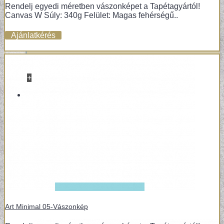
Rendelj egyedi méretben vászonképet a Tapétagyártól!
Canvas W Súly: 340g Felület: Magas fehérségű..
Ajánlatkérés
+
VINYL / LAMINÁLT PADLÓ
LAMINÁLT PADLÓ
Art Minimal 05-Vászonkép