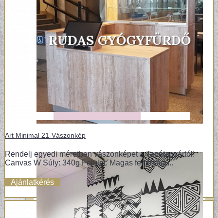
Art Minimal 21-Vászonkép
Rendelj egyedi méretben vászonképet a Tapétagyártól!
Canvas W Súly: 340g Felület: Magas fehérségű..
Ajánlatkérés