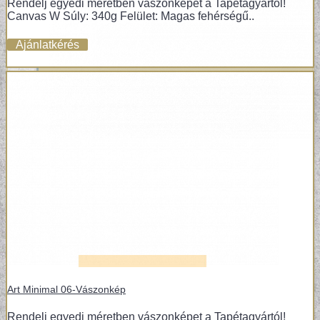
Rendelj egyedi méretben vászonképet a Tapétagyártól!
Canvas W Súly: 340g Felület: Magas fehérségű..
Ajánlatkérés
VINYL ÉS DESIGN PADLÓK
Art Minimal 06-Vászonkép
Rendelj egyedi méretben vászonképet a Tapétagyártól!