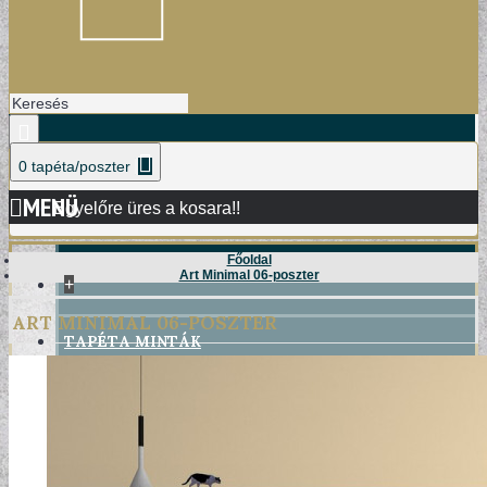
0 tapéta/poszter
MENÜ
Egyelőre üres a kosara!!
Főoldal
Art Minimal 06-poszter
+
ART MINIMAL 06-POSZTER
TAPÉTA MINTÁK
DAMASK TAPÉTÁK