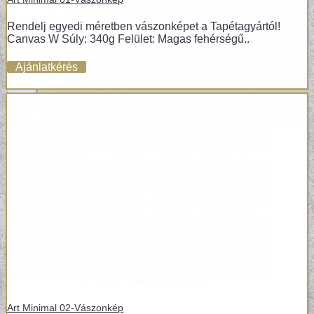
Rendelj egyedi méretben vászonképet a Tapétagyártól!
Canvas W Súly: 340g Felület: Magas fehérségű..
Ajánlatkérés
POSZTER TAPÉTÁK
Art Minimal 02-Vászonkép