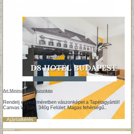
Art Minimal 18-Vászonkép
Rendelj egyedi méretben vászonképet a Tapétagyártól!
Canvas W Súly: 340g Felület: Magas fehérségű..
Ajánlatkérés