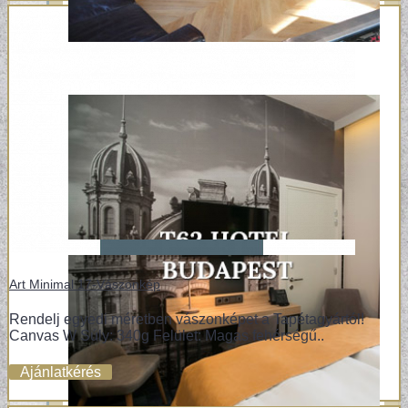
Art Minimal 17-Vászonkép
Rendelj egyedi méretben vászonképet a Tapétagyártól!
Canvas W Súly: 340g Felület: Magas fehérségű..
Ajánlatkérés