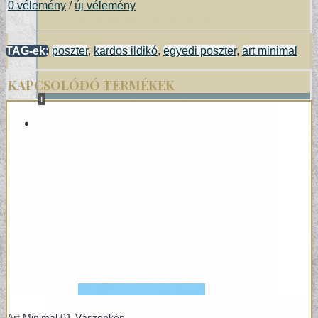
0 vélemény
/
új vélemény
TAG-ek:
poszter
,
kardos ildikó
,
egyedi poszter
,
art minimal
KAPCSOLÓDÓ TERMÉKEK
+
POSZTER/VÁSZONKÉP
EGYEDI FOTOGRÁFIÁK
Art Minimal 01-Vászonkép