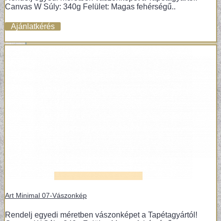
Canvas W Súly: 340g Felület: Magas fehérségű..
Ajánlatkérés
Art Minimal 07-Vászonkép
Rendelj egyedi méretben vászonképet a Tapétagyártól!