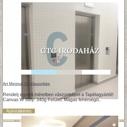
Art Minimal 19-Vászonkép
Rendelj egyedi méretben vászonképet a Tapétagyártól!
Canvas W Súly: 340g Felület: Magas fehérségű..
Ajánlatkérés