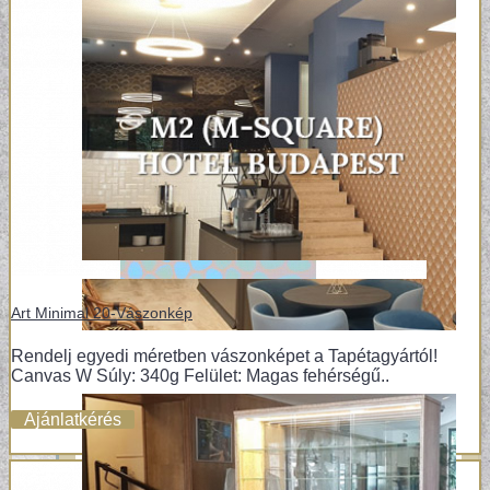
Art Minimal 20-Vászonkép
Rendelj egyedi méretben vászonképet a Tapétagyártól!
Canvas W Súly: 340g Felület: Magas fehérségű..
Ajánlatkérés