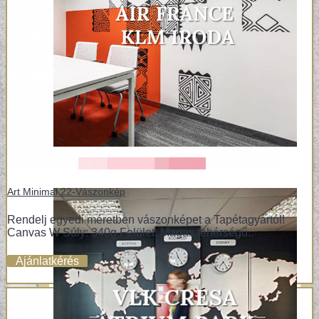
Art Minimal 22-Vászonkép
Rendelj egyedi méretben vászonképet a Tapétagyártól!
Canvas W Súly: 340g Felület: Magas fehérségű..
Ajánlatkérés