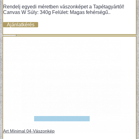
Rendelj egyedi méretben vászonképet a Tapétagyártól!
VÁSZONKÉP
Canvas W Súly: 340g Felület: Magas fehérségű..
Ajánlatkérés
Art Minimal 04-Vászonkép