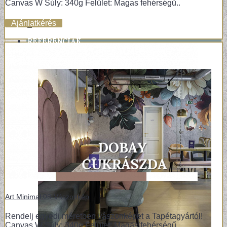
Canvas W Súly: 340g Felület: Magas fehérségű..
Ajánlatkérés
+
REFERENCIÁK
Art Minimal 08-Vászonkép
Rendelj egyedi méretben vászonképet a Tapétagyártól!
Canvas W Súly: 340g Felület: Magas fehérségű..