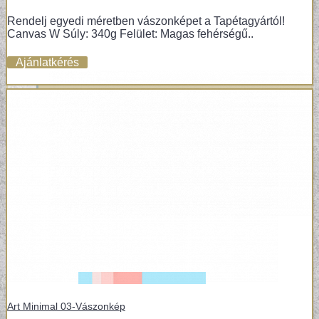
Rendelj egyedi méretben vászonképet a Tapétagyártól!
Canvas W Súly: 340g Felület: Magas fehérségű..
Ajánlatkérés
Art Minimal 03-Vászonkép