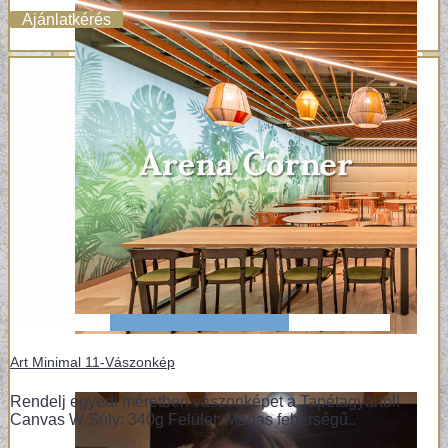
Ajánlatkérés
Art Minimal 11-Vászonkép
Rendelj egyedi méretben vászonképet a Tapétagyártól!
Canvas W Súly: 340g Felület: Magas fehérségű..