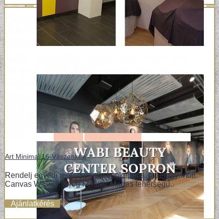
Art Minimal 16-Vászonkép
Rendelj egyedi méretben vászonképet a Tapétagyártól!
Canvas W Súly: 340g Felület: Magas fehérségű..
Ajánlatkérés