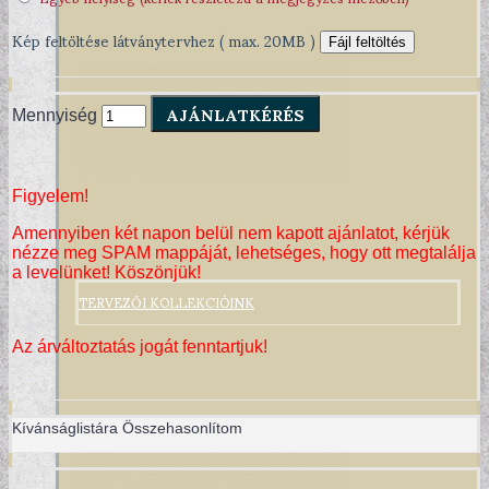
Kép feltöltése látványtervhez ( max. 20MB )
Fájl feltöltés
AJÁNLATKÉRÉS
Mennyiség
Figyelem!
Amennyiben két napon belül nem kapott ajánlatot, kérjük
nézze meg SPAM mappáját, lehetséges, hogy ott megtalálja
a levelünket! Köszönjük!
TERVEZŐI KOLLEKCIÓINK
Az árváltoztatás jogát fenntartjuk!
Kívánságlistára
Összehasonlítom