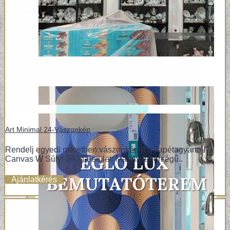
Art Minimal 24-Vászonkép
Rendelj egyedi méretben vászonképet a Tapétagyártól!
Canvas W Súly: 340g Felület: Magas fehérségű..
Ajánlatkérés