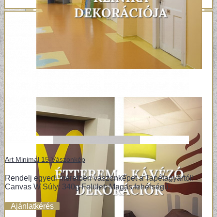
Art Minimal 15-Vászonkép
Rendelj egyedi méretben vászonképet a Tapétagyártól!
Canvas W Súly: 340g Felület: Magas fehérségű..
Ajánlatkérés