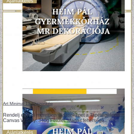
Ajánlatkérés
Art Minimal 13-Vászonkép
Rendelj egyedi méretben vászonképet a Tapétagyártól!
Canvas W Súly: 340g Felület: Magas fehérségű..
Ajánlatkérés