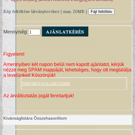
Kép feltöltése látványtervhez ( max. 20MB )
Fájl feltöltés
AJÁNLATKÉRÉS
Mennyiség
Figyelem!
Amennyiben két napon belül nem kapott ajánlatot, kérjük
nézze meg SPAM mappáját, lehetséges, hogy ott megtalálja
a levelünket! Köszönjük!
TERVEZŐI KOLLEKCIÓINK
Az árváltoztatás jogát fenntartjuk!
Kívánságlistára
Összehasonlítom