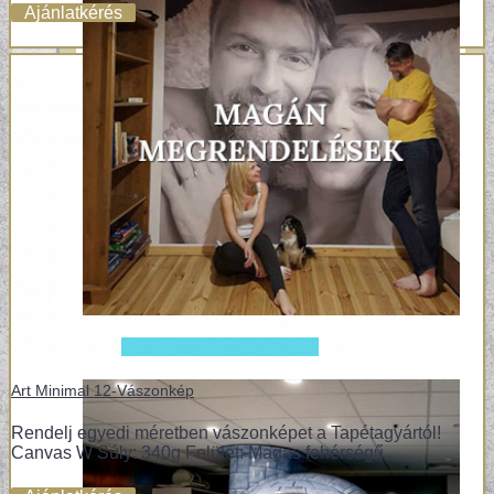
Ajánlatkérés
Art Minimal 12-Vászonkép
Rendelj egyedi méretben vászonképet a Tapétagyártól!
Canvas W Súly: 340g Felület: Magas fehérségű..