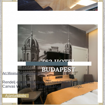
Art Minimal 17-Vászonkép
Rendelj egyedi méretben vászonképet a Tapétagyártól!
Canvas W Súly: 340g Felület: Magas fehérségű..
Ajánlatkérés