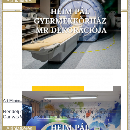
Ajánlatkérés
Art Minimal 13-Vászonkép
Rendelj egyedi méretben vászonképet a Tapétagyártól!
Canvas W Súly: 340g Felület: Magas fehérségű..
Ajánlatkérés