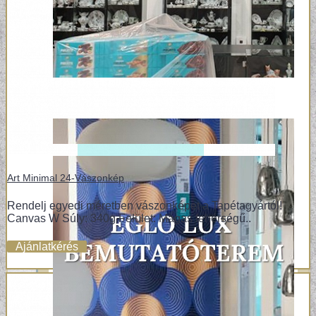
Art Minimal 24-Vászonkép
Rendelj egyedi méretben vászonképet a Tapétagyártól!
Canvas W Súly: 340g Felület: Magas fehérségű..
Ajánlatkérés