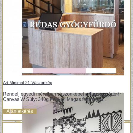
Art Minimal 21-Vászonkép
Rendelj egyedi méretben vászonképet a Tapétagyártól!
Canvas W Súly: 340g Felület: Magas fehérségű..
Ajánlatkérés