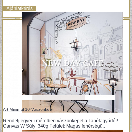
Ajánlatkérés
Art Minimal 10-Vászonkép
Rendelj egyedi méretben vászonképet a Tapétagyártól!
Canvas W Súly: 340g Felület: Magas fehérségű..