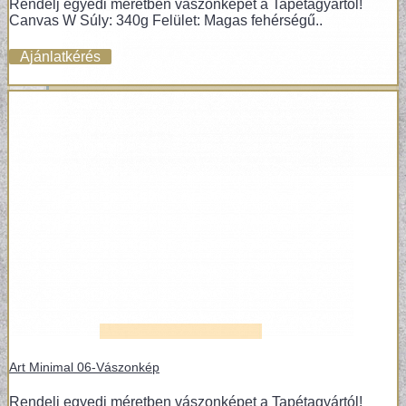
Rendelj egyedi méretben vászonképet a Tapétagyártól!
Canvas W Súly: 340g Felület: Magas fehérségű..
Ajánlatkérés
VINYL ÉS DESIGN PADLÓK
Art Minimal 06-Vászonkép
Rendelj egyedi méretben vászonképet a Tapétagyártól!