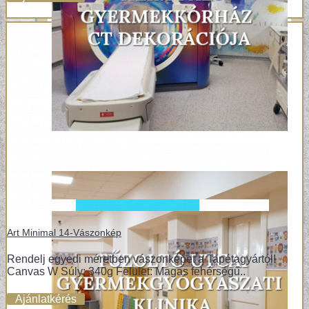
Art Minimal 14-Vászonkép
Rendelj egyedi méretben vászonképet a Tapétagyártól!
Canvas W Súly: 340g Felület: Magas fehérségű..
Ajánlatkérés