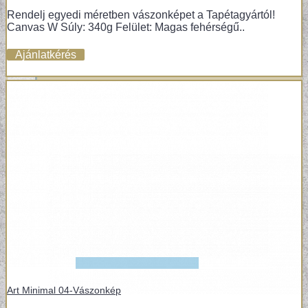
Rendelj egyedi méretben vászonképet a Tapétagyártól!
VÁSZONKÉP
Canvas W Súly: 340g Felület: Magas fehérségű..
Ajánlatkérés
Art Minimal 04-Vászonkép