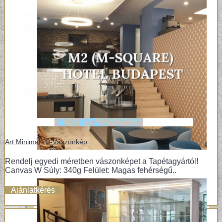
Art Minimal 20-Vászonkép
Rendelj egyedi méretben vászonképet a Tapétagyártól!
Canvas W Súly: 340g Felület: Magas fehérségű..
Ajánlatkérés