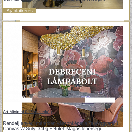
Ajánlatkérés
Art Minimal 09-Vászonkép
Rendelj egyedi méretben vászonképet a Tapétagyártól!
Canvas W Súly: 340g Felület: Magas fehérségű..