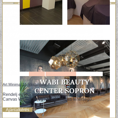
Art Minimal 16-Vászonkép
Rendelj egyedi méretben vászonképet a Tapétagyártól!
Canvas W Súly: 340g Felület: Magas fehérségű..
Ajánlatkérés