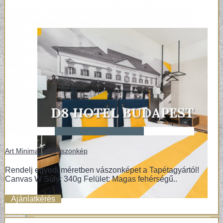
Art Minimal 18-Vászonkép
Rendelj egyedi méretben vászonképet a Tapétagyártól!
Canvas W Súly: 340g Felület: Magas fehérségű..
Ajánlatkérés