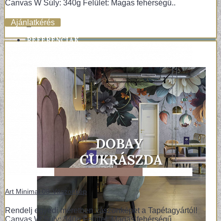
Canvas W Súly: 340g Felület: Magas fehérségű..
Ajánlatkérés
+
REFERENCIÁK
Art Minimal 08-Vászonkép
Rendelj egyedi méretben vászonképet a Tapétagyártól!
Canvas W Súly: 340g Felület: Magas fehérségű..