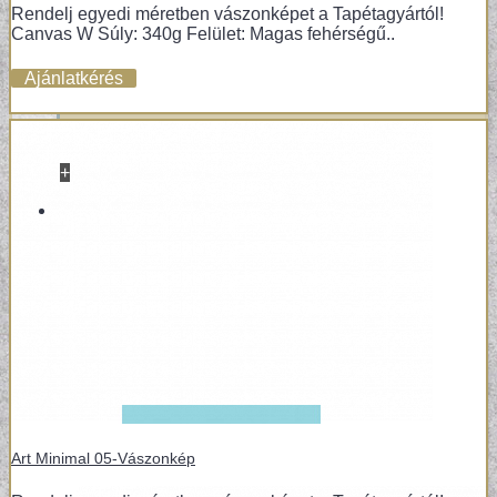
Rendelj egyedi méretben vászonképet a Tapétagyártól!
Canvas W Súly: 340g Felület: Magas fehérségű..
Ajánlatkérés
+
VINYL / LAMINÁLT PADLÓ
LAMINÁLT PADLÓ
Art Minimal 05-Vászonkép