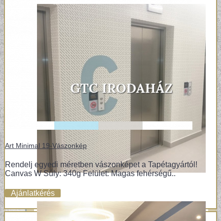
Art Minimal 19-Vászonkép
Rendelj egyedi méretben vászonképet a Tapétagyártól!
Canvas W Súly: 340g Felület: Magas fehérségű..
Ajánlatkérés