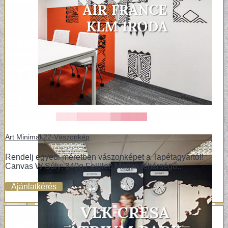
Art Minimal 22-Vászonkép
Rendelj egyedi méretben vászonképet a Tapétagyártól!
Canvas W Súly: 340g Felület: Magas fehérségű..
Ajánlatkérés