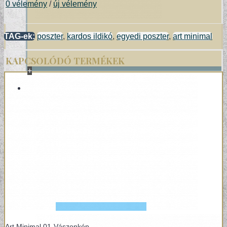
0 vélemény
/
új vélemény
TAG-ek:
poszter
,
kardos ildikó
,
egyedi poszter
,
art minimal
KAPCSOLÓDÓ TERMÉKEK
+
POSZTER/VÁSZONKÉP
EGYEDI FOTOGRÁFIÁK
Art Minimal 01-Vászonkép