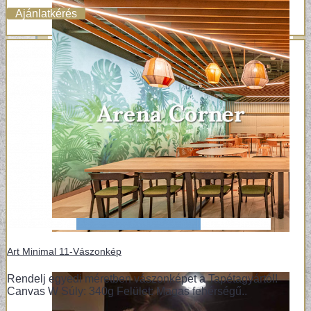
Ajánlatkérés
Art Minimal 11-Vászonkép
Rendelj egyedi méretben vászonképet a Tapétagyártól!
Canvas W Súly: 340g Felület: Magas fehérségű..