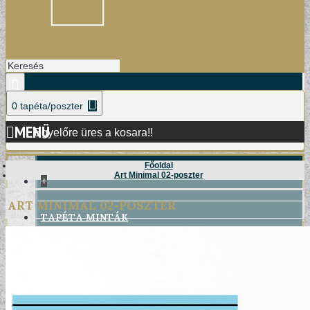
0 tapéta/poszter
MENÜ
Egyelőre üres a kosara!!
Főoldal
Art Minimal 02-poszter
+
ART MINIMAL 02-POSZTER
TAPÉTA MINTÁK
DAMASK TAPÉTÁK