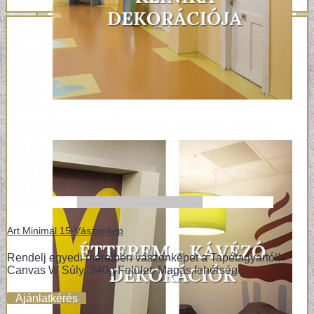
Art Minimal 15-Vászonkép
Rendelj egyedi méretben vászonképet a Tapétagyártól!
Canvas W Súly: 340g Felület: Magas fehérségű..
Ajánlatkérés