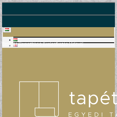
Belépés
Regisztráció
Kijelentkezés
Hírlevél