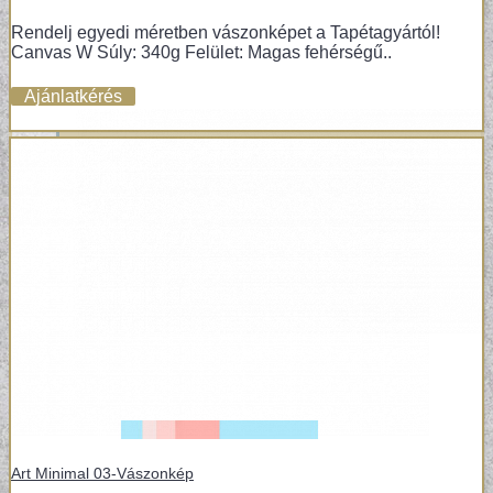
Rendelj egyedi méretben vászonképet a Tapétagyártól!
Canvas W Súly: 340g Felület: Magas fehérségű..
Ajánlatkérés
Art Minimal 03-Vászonkép