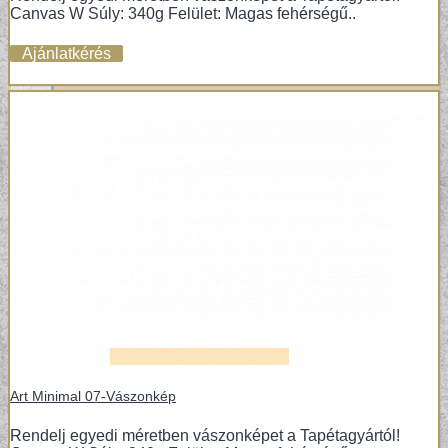
Canvas W Súly: 340g Felület: Magas fehérségű..
Ajánlatkérés
Art Minimal 07-Vászonkép
Rendelj egyedi méretben vászonképet a Tapétagyártól!