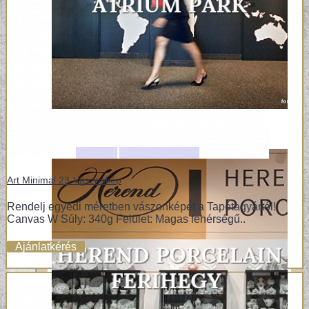
Art Minimal 23-Vászonkép
Rendelj egyedi méretben vászonképet a Tapétagyártól!
Canvas W Súly: 340g Felület: Magas fehérségű..
Ajánlatkérés