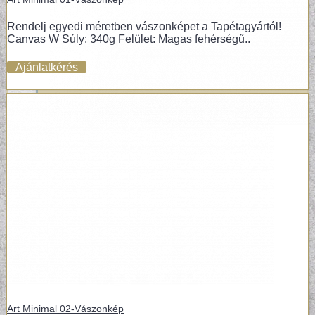
Rendelj egyedi méretben vászonképet a Tapétagyártól!
Canvas W Súly: 340g Felület: Magas fehérségű..
Ajánlatkérés
POSZTER TAPÉTÁK
Art Minimal 02-Vászonkép