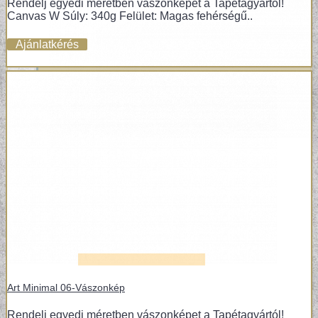
Rendelj egyedi méretben vászonképet a Tapétagyártól!
Canvas W Súly: 340g Felület: Magas fehérségű..
Ajánlatkérés
VINYL ÉS DESIGN PADLÓK
Art Minimal 06-Vászonkép
Rendelj egyedi méretben vászonképet a Tapétagyártól!