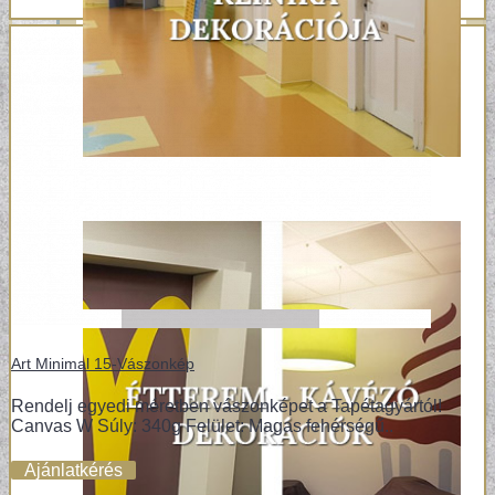
Art Minimal 15-Vászonkép
Rendelj egyedi méretben vászonképet a Tapétagyártól!
Canvas W Súly: 340g Felület: Magas fehérségű..
Ajánlatkérés