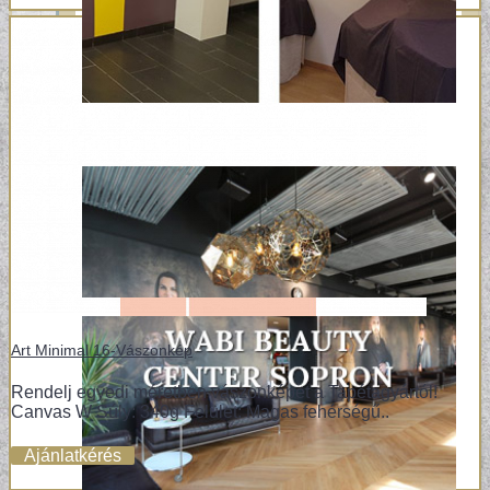
Art Minimal 16-Vászonkép
Rendelj egyedi méretben vászonképet a Tapétagyártól!
Canvas W Súly: 340g Felület: Magas fehérségű..
Ajánlatkérés