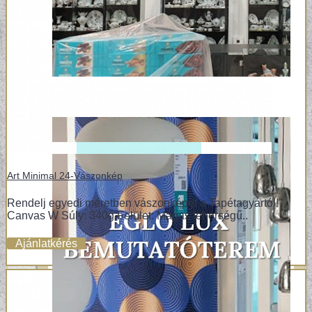
Art Minimal 24-Vászonkép
Rendelj egyedi méretben vászonképet a Tapétagyártól!
Canvas W Súly: 340g Felület: Magas fehérségű..
Ajánlatkérés