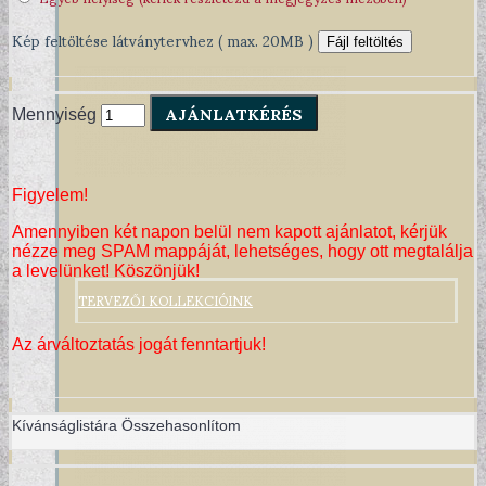
Kép feltöltése látványtervhez ( max. 20MB )
Fájl feltöltés
AJÁNLATKÉRÉS
Mennyiség
Figyelem!
Amennyiben két napon belül nem kapott ajánlatot, kérjük
nézze meg SPAM mappáját, lehetséges, hogy ott megtalálja
a levelünket! Köszönjük!
TERVEZŐI KOLLEKCIÓINK
Az árváltoztatás jogát fenntartjuk!
Kívánságlistára
Összehasonlítom