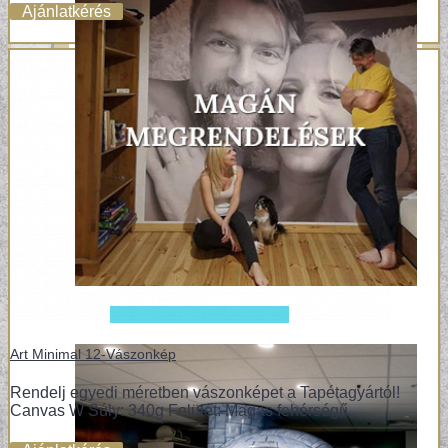
Ajánlatkérés
Art Minimal 12-Vászonkép
Rendelj egyedi méretben vászonképet a Tapétagyártól!
Canvas W Súly: 340g Felület: Magas fehérségű..