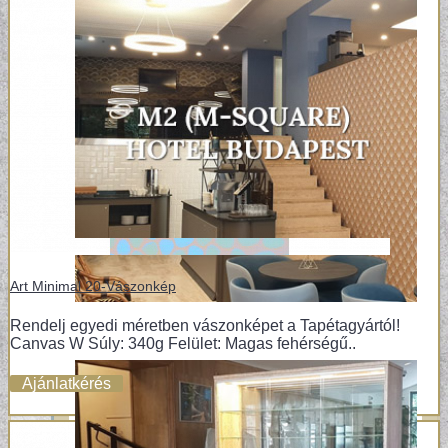
Art Minimal 20-Vászonkép
Rendelj egyedi méretben vászonképet a Tapétagyártól!
Canvas W Súly: 340g Felület: Magas fehérségű..
Ajánlatkérés