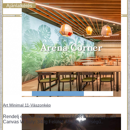
Ajánlatkérés
Art Minimal 11-Vászonkép
Rendelj egyedi méretben vászonképet a Tapétagyártól!
Canvas W Súly: 340g Felület: Magas fehérségű..