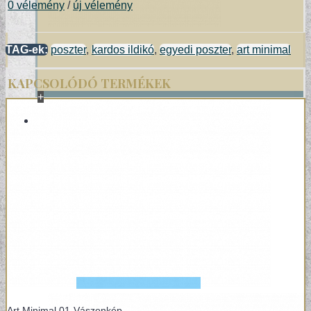
0 vélemény
/
új vélemény
TAG-ek:
poszter
,
kardos ildikó
,
egyedi poszter
,
art minimal
KAPCSOLÓDÓ TERMÉKEK
+
POSZTER/VÁSZONKÉP
EGYEDI FOTOGRÁFIÁK
Art Minimal 01-Vászonkép