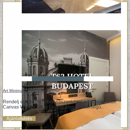
Art Minimal 17-Vászonkép
Rendelj egyedi méretben vászonképet a Tapétagyártól!
Canvas W Súly: 340g Felület: Magas fehérségű..
Ajánlatkérés