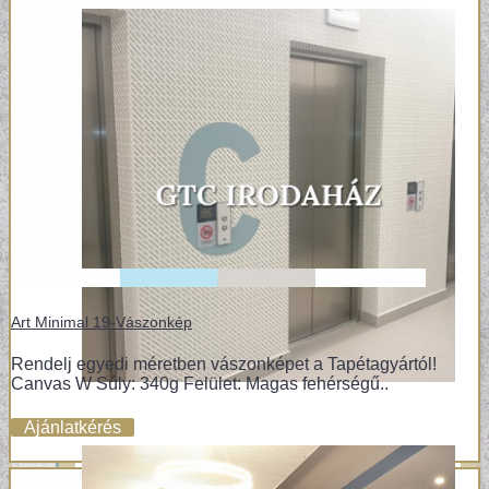
Art Minimal 19-Vászonkép
Rendelj egyedi méretben vászonképet a Tapétagyártól!
Canvas W Súly: 340g Felület: Magas fehérségű..
Ajánlatkérés