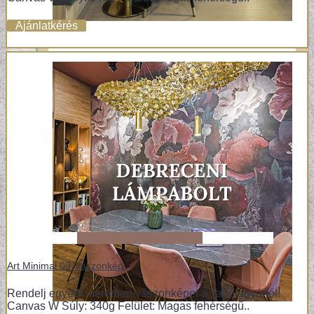
Ajánlatkérés
Art Minimal 09-Vászonkép
Rendelj egyedi méretben vászonképet a Tapétagyártól!
Canvas W Súly: 340g Felület: Magas fehérségű..