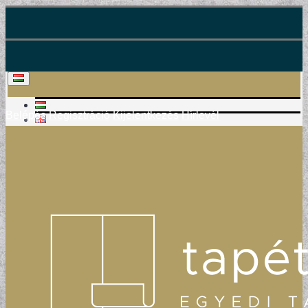
Belépés
Regisztráció
Kijelentkezés
Hírlevél