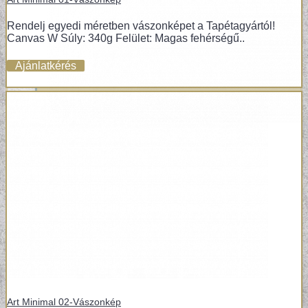
Rendelj egyedi méretben vászonképet a Tapétagyártól!
Canvas W Súly: 340g Felület: Magas fehérségű..
Ajánlatkérés
POSZTER TAPÉTÁK
Art Minimal 02-Vászonkép