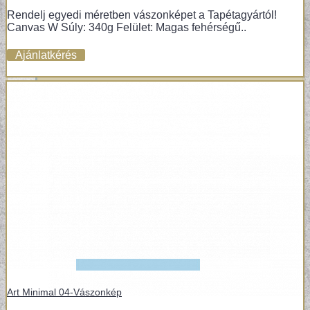
Rendelj egyedi méretben vászonképet a Tapétagyártól!
VÁSZONKÉP
Canvas W Súly: 340g Felület: Magas fehérségű..
Ajánlatkérés
Art Minimal 04-Vászonkép