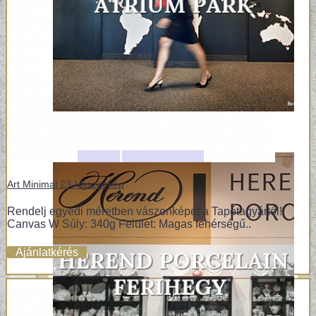
Art Minimal 23-Vászonkép
Rendelj egyedi méretben vászonképet a Tapétagyártól!
Canvas W Súly: 340g Felület: Magas fehérségű..
Ajánlatkérés