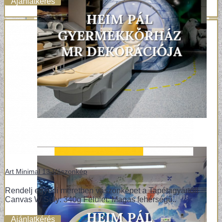
Ajánlatkérés
Art Minimal 13-Vászonkép
Rendelj egyedi méretben vászonképet a Tapétagyártól!
Canvas W Súly: 340g Felület: Magas fehérségű..
Ajánlatkérés