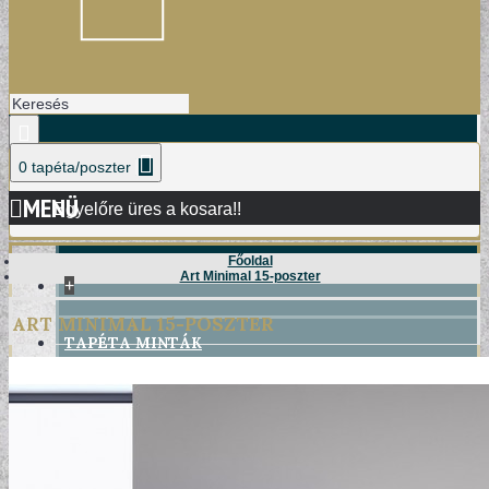
0 tapéta/poszter
MENÜ
Egyelőre üres a kosara!!
Főoldal
Art Minimal 15-poszter
+
ART MINIMAL 15-POSZTER
TAPÉTA MINTÁK
DAMASK TAPÉTÁK