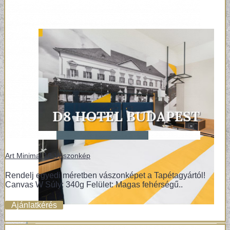
Art Minimal 18-Vászonkép
Rendelj egyedi méretben vászonképet a Tapétagyártól!
Canvas W Súly: 340g Felület: Magas fehérségű..
Ajánlatkérés