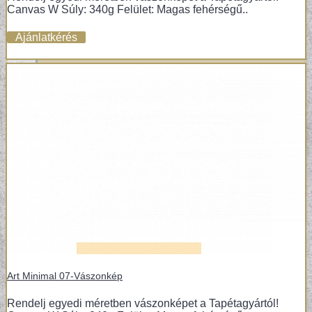
Canvas W Súly: 340g Felület: Magas fehérségű..
Ajánlatkérés
Art Minimal 07-Vászonkép
Rendelj egyedi méretben vászonképet a Tapétagyártól!