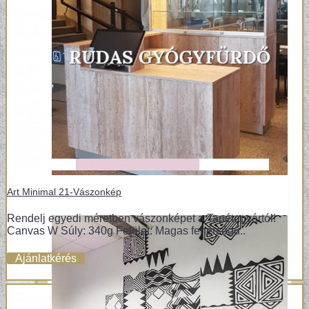
Art Minimal 21-Vászonkép
Rendelj egyedi méretben vászonképet a Tapétagyártól!
Canvas W Súly: 340g Felület: Magas fehérségű..
Ajánlatkérés