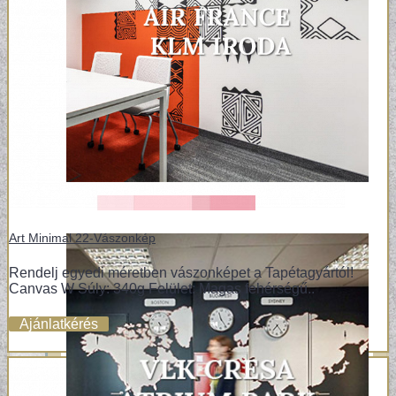
Art Minimal 22-Vászonkép
Rendelj egyedi méretben vászonképet a Tapétagyártól!
Canvas W Súly: 340g Felület: Magas fehérségű..
Ajánlatkérés