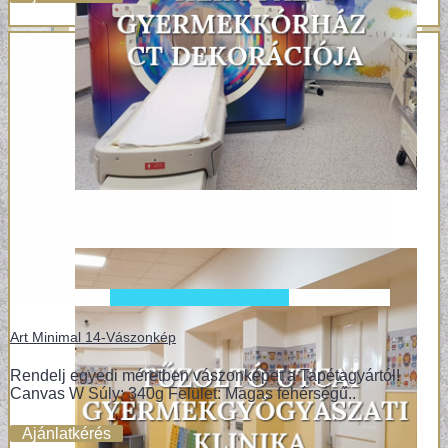
Art Minimal 14-Vászonkép
Rendelj egyedi méretben vászonképet a Tapétagyártól!
Canvas W Súly: 340g Felület: Magas fehérségű..
Ajánlatkérés