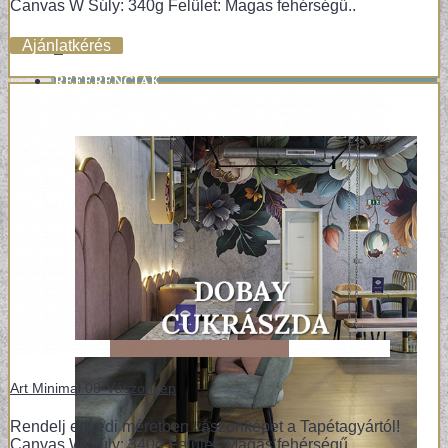
Canvas W Súly: 340g Felület: Magas fehérségű..
Ajánlatkérés
+
REFERENCIÁK
Art Minimal 08-Vászonkép
Rendelj egyedi méretben vászonképet a Tapétagyártól!
Canvas W Súly: 340g Felület: Magas fehérségű..