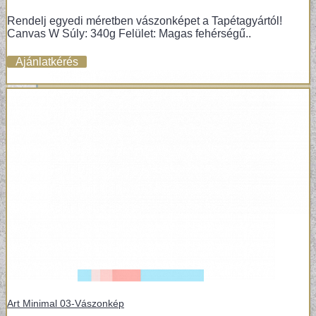
Rendelj egyedi méretben vászonképet a Tapétagyártól!
Canvas W Súly: 340g Felület: Magas fehérségű..
Ajánlatkérés
Art Minimal 03-Vászonkép