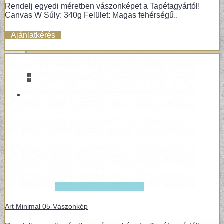
Rendelj egyedi méretben vászonképet a Tapétagyártól!
Canvas W Súly: 340g Felület: Magas fehérségű..
Ajánlatkérés
+
VINYL / LAMINÁLT PADLÓ
LAMINÁLT PADLÓ
Art Minimal 05-Vászonkép