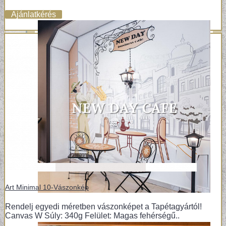
Ajánlatkérés
Art Minimal 10-Vászonkép
Rendelj egyedi méretben vászonképet a Tapétagyártól!
Canvas W Súly: 340g Felület: Magas fehérségű..