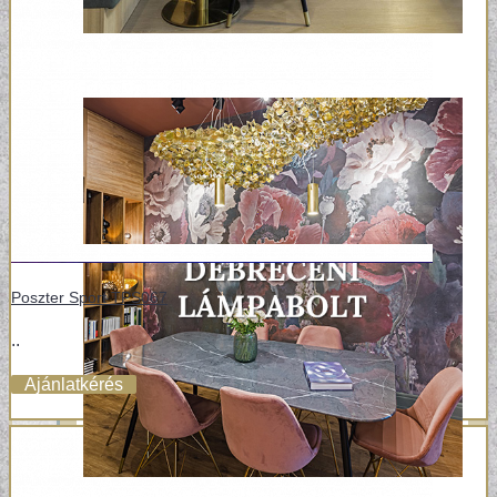
Poszter Sport TPS067
..
Ajánlatkérés