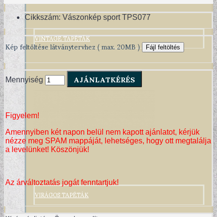
Cikkszám:
Vászonkép sport TPS077
VINTAGE TAPÉTÁK
Kép feltöltése látványtervhez ( max. 20MB )
Fájl feltöltés
AJÁNLATKÉRÉS
Mennyiség
Figyelem!
Amennyiben két napon belül nem kapott ajánlatot, kérjük
nézze meg SPAM mappáját, lehetséges, hogy ott megtalálja
a levelünket! Köszönjük!
Az árváltoztatás jogát fenntartjuk!
VIRÁGOS TAPÉTÁK