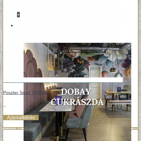
+
REFERENCIÁK
Poszter Sport TPS066
..
Ajánlatkérés