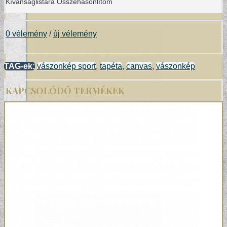
Kívánságlistára
Összehasonlítom
0 vélemény
/
új vélemény
TAG-ek:
vászonkép sport
,
tapéta
,
canvas
,
vászonkép
KAPCSOLÓDÓ TERMÉKEK
TERVEZŐI KOLLEKCIÓINK