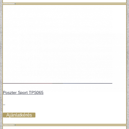
Poszter Sport TPS065
..
Ajánlatkérés