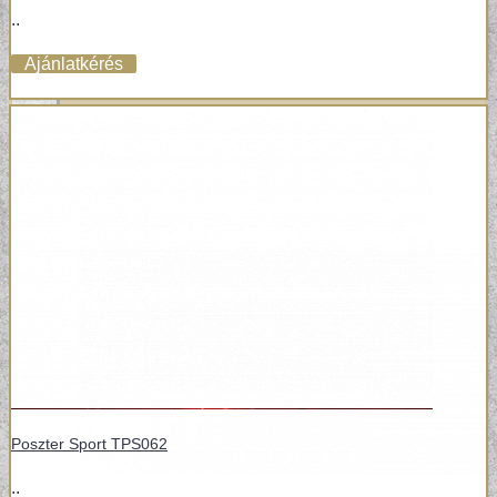
..
VÁSZONKÉP
Ajánlatkérés
Poszter Sport TPS062
..