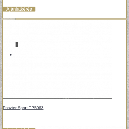
Ajánlatkérés
+
VINYL / LAMINÁLT PADLÓ
LAMINÁLT PADLÓ
Poszter Sport TPS063
..