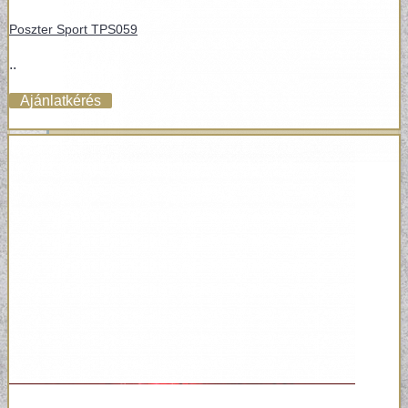
Poszter Sport TPS059
..
Ajánlatkérés
POSZTER TAPÉTÁK