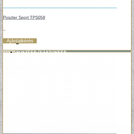
Poszter Sport TPS058
..
Ajánlatkérés
+
POSZTER/VÁSZONKÉP
EGYEDI FOTOGRÁFIÁK