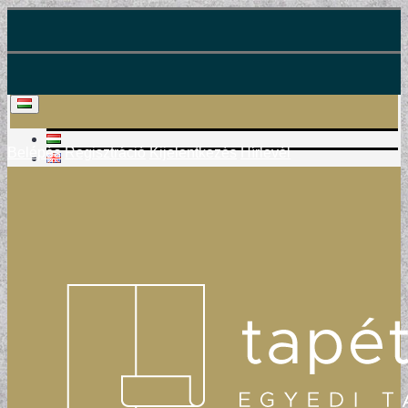
Belépés
Regisztráció
Kijelentkezés
Hírlevél