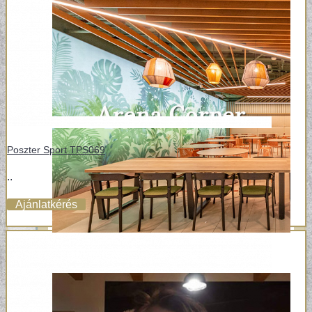
Poszter Sport TPS069
..
Ajánlatkérés