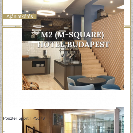
..
Ajánlatkérés
Poszter Sport TPS079
..