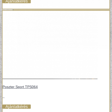
Ajánlatkérés
Poszter Sport TPS064
VINYL ÉS DESIGN PADLÓK
..
Ajánlatkérés