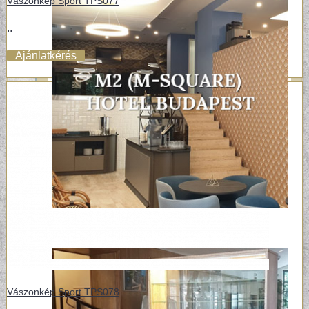
Vászonkép Sport TPS077
..
Ajánlatkérés
Vászonkép Sport TPS078