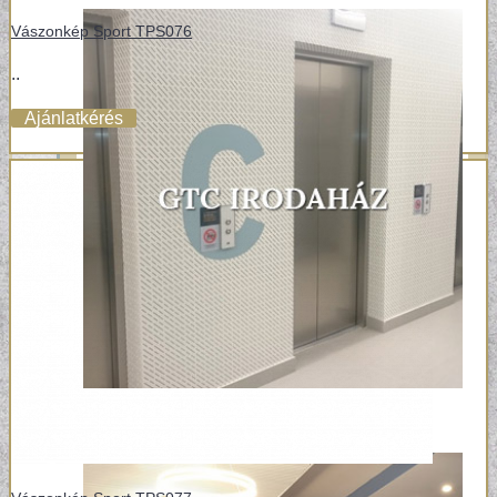
Vászonkép Sport TPS076
..
Ajánlatkérés