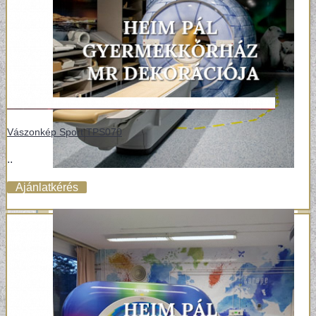
Vászonkép Sport TPS070
..
Ajánlatkérés