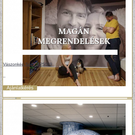
Vászonkép Sport TPS069
..
Ajánlatkérés