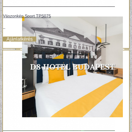
Vászonkép Sport TPS075
..
Ajánlatkérés