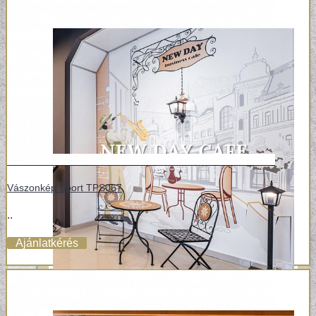
Vászonkép Sport TPS067
..
Ajánlatkérés