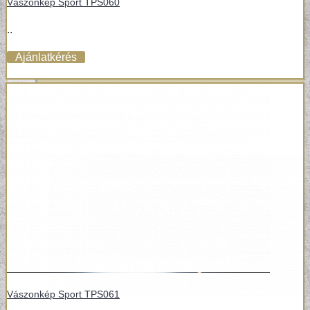
Vászonkép Sport TPS060
VÁSZONKÉP
..
Ajánlatkérés
Vászonkép Sport TPS061