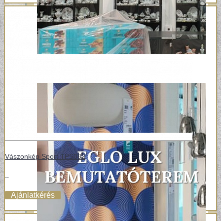
Vászonkép Sport TPS082
..
Ajánlatkérés