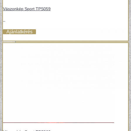
Vászonkép Sport TPS059
..
Ajánlatkérés