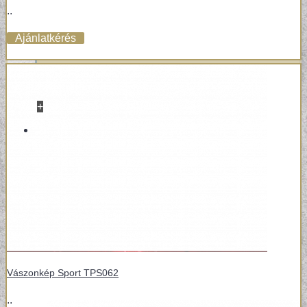
..
Ajánlatkérés
+
VINYL / LAMINÁLT PADLÓ
LAMINÁLT PADLÓ
Vászonkép Sport TPS062
..