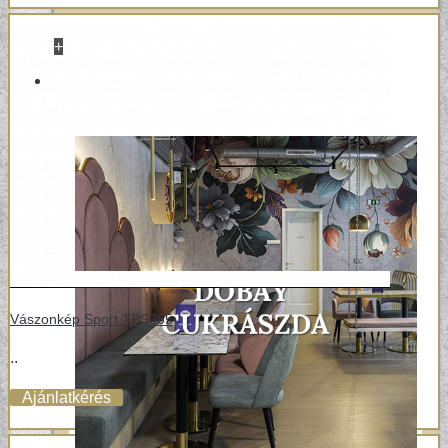
+
REFERENCIÁK
Vászonkép Sport TPS065
..
Ajánlatkérés