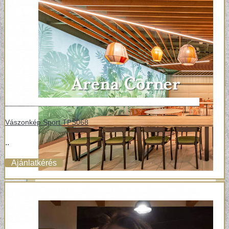
Vászonkép Sport TPS068
..
Ajánlatkérés