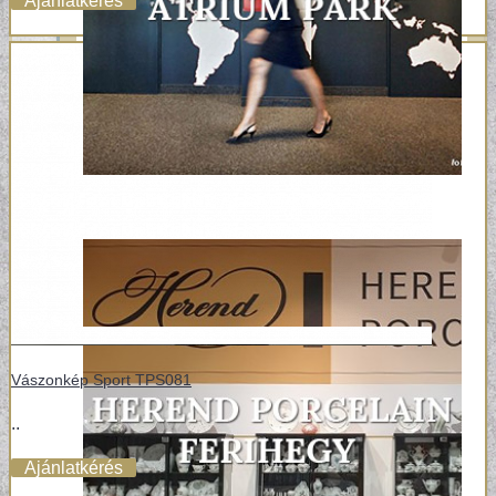
Ajánlatkérés
Vászonkép Sport TPS081
..
Ajánlatkérés