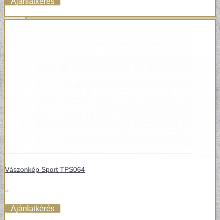
Ajánlatkérés
Vászonkép Sport TPS064
..
Ajánlatkérés