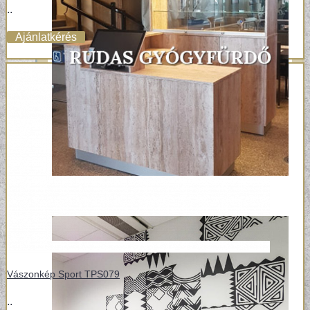
..
Ajánlatkérés
Vászonkép Sport TPS079
..