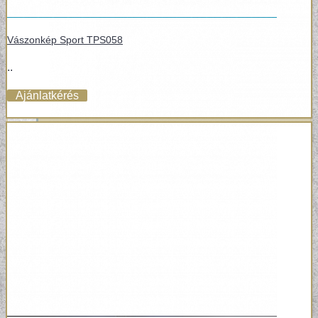
Vászonkép Sport TPS058
..
Ajánlatkérés
POSZTER TAPÉTÁK