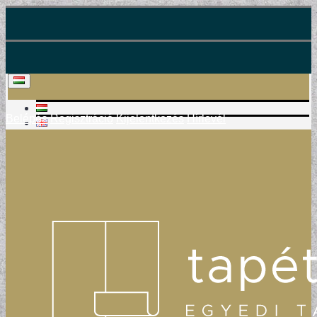
Belépés
Regisztráció
Kijelentkezés
Hírlevél