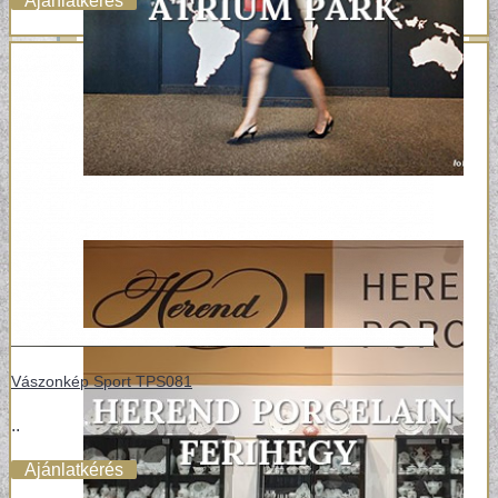
Ajánlatkérés
Vászonkép Sport TPS081
..
Ajánlatkérés