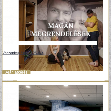
Vászonkép Sport TPS069
..
Ajánlatkérés