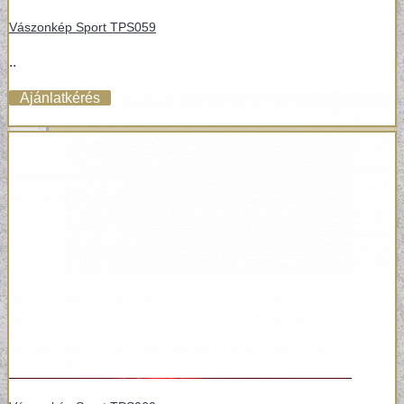
Vászonkép Sport TPS059
..
Ajánlatkérés