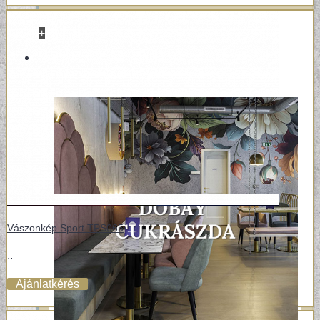
+
REFERENCIÁK
Vászonkép Sport TPS065
..
Ajánlatkérés