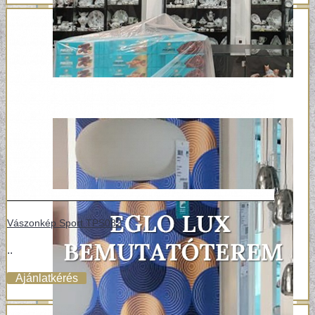
Vászonkép Sport TPS082
..
Ajánlatkérés