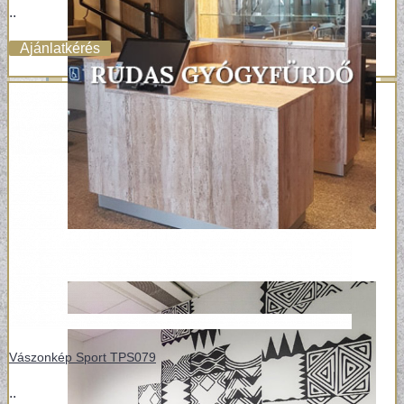
..
Ajánlatkérés
Vászonkép Sport TPS079
..