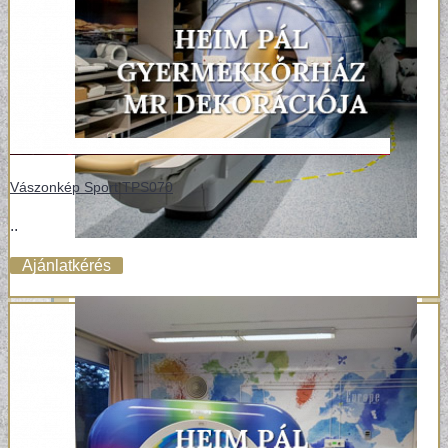
Vászonkép Sport TPS070
..
Ajánlatkérés