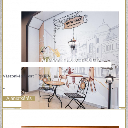
Vászonkép Sport TPS067
..
Ajánlatkérés