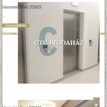
Vászonkép Sport TPS076
..
Ajánlatkérés