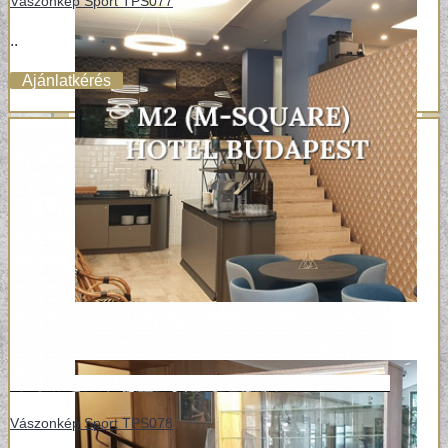
Vászonkép Sport TPS077
..
Ajánlatkérés
Vászonkép Sport TPS078