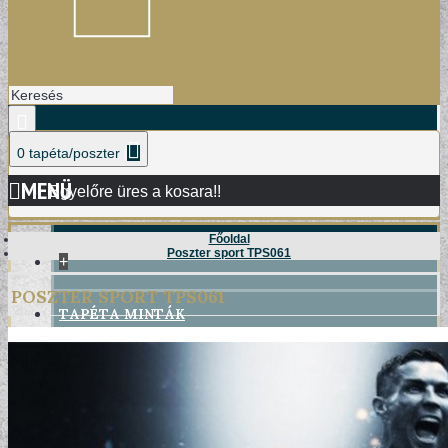
0 tapéta/poszter
MENÜ
Egyelőre üres a kosara!!
Főoldal
Poszter sport TPS061
+
POSZTER SPORT TPS061
TAPÉTA MINTÁK
DAMASK TAPÉTÁK