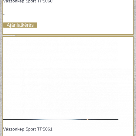
Vászonkép Sport TPS060
VÁSZONKÉP
..
Ajánlatkérés
Vászonkép Sport TPS061