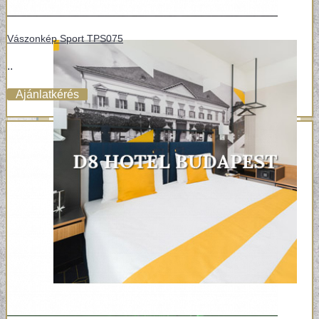
Vászonkép Sport TPS075
..
Ajánlatkérés