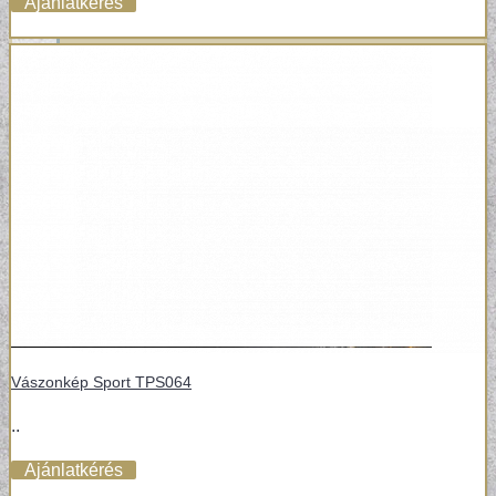
Ajánlatkérés
Vászonkép Sport TPS064
..
Ajánlatkérés