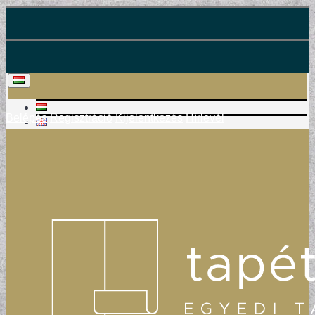
Belépés
Regisztráció
Kijelentkezés
Hírlevél