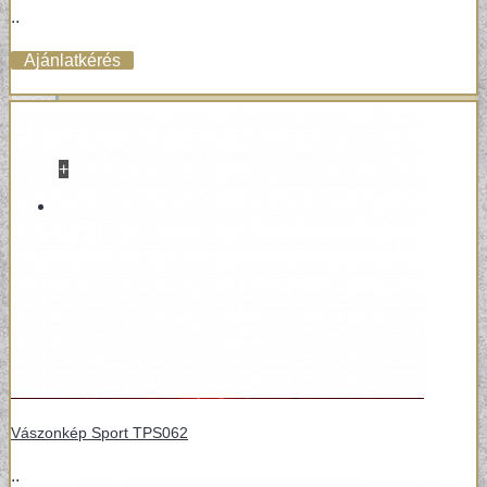
..
Ajánlatkérés
+
VINYL / LAMINÁLT PADLÓ
LAMINÁLT PADLÓ
Vászonkép Sport TPS062
..