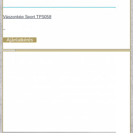
Vászonkép Sport TPS058
..
Ajánlatkérés
POSZTER TAPÉTÁK