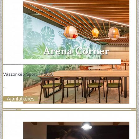
Vászonkép Sport TPS068
..
Ajánlatkérés