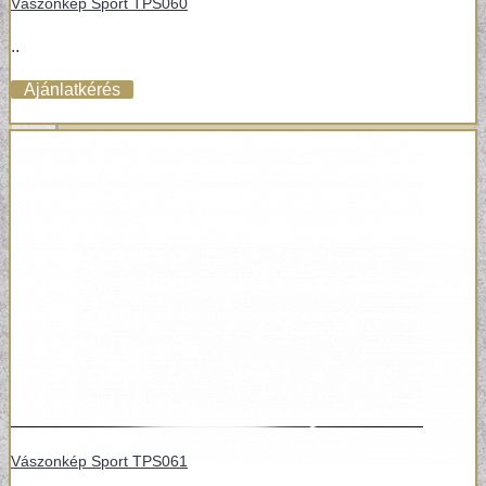
Vászonkép Sport TPS060
VÁSZONKÉP
..
Ajánlatkérés
Vászonkép Sport TPS061