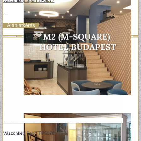
Vászonkép Sport TPS077
..
Ajánlatkérés
Vászonkép Sport TPS078