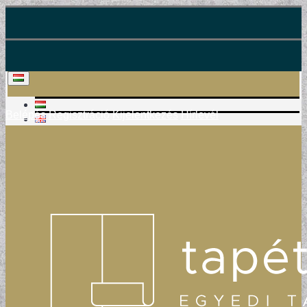
Belépés
Regisztráció
Kijelentkezés
Hírlevél