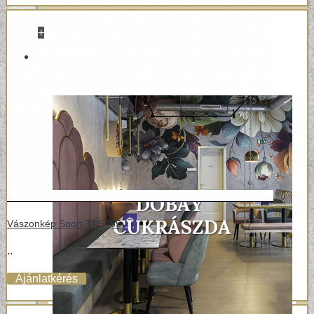
+
REFERENCIÁK
Vászonkép Sport TPS065
..
Ajánlatkérés