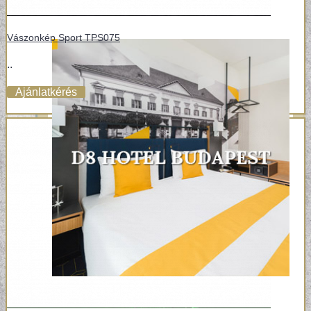
Vászonkép Sport TPS075
..
Ajánlatkérés