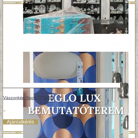
Vászonkép Sport TPS082
..
Ajánlatkérés