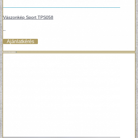
Vászonkép Sport TPS058
..
Ajánlatkérés
POSZTER TAPÉTÁK