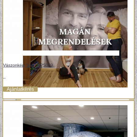
Vászonkép Sport TPS069
..
Ajánlatkérés