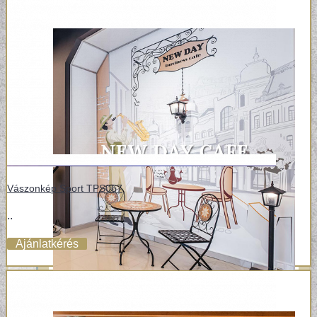
Vászonkép Sport TPS067
..
Ajánlatkérés