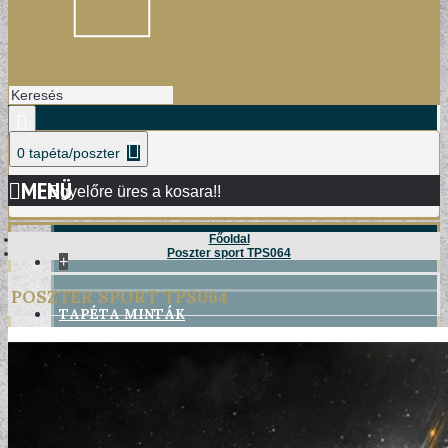
0 tapéta/poszter
MENÜ
Egyelőre üres a kosara!!
Főoldal
Poszter sport TPS064
+
POSZTER SPORT TPS064
TAPÉTA MINTÁK
DAMASK TAPÉTÁK