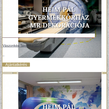
Vászonkép Sport TPS070
..
Ajánlatkérés