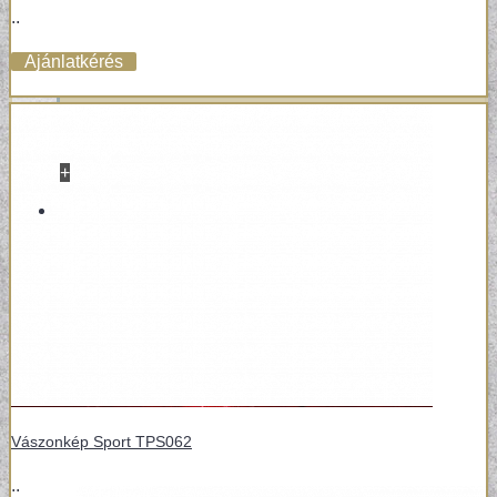
..
Ajánlatkérés
+
VINYL / LAMINÁLT PADLÓ
LAMINÁLT PADLÓ
Vászonkép Sport TPS062
..