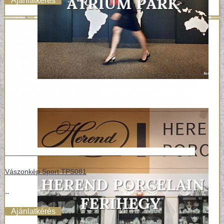
Ajánlatkérés
Vászonkép Sport TPS081
..
Ajánlatkérés