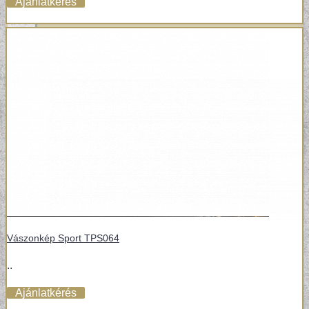
Ajánlatkérés
Vászonkép Sport TPS064
..
Ajánlatkérés