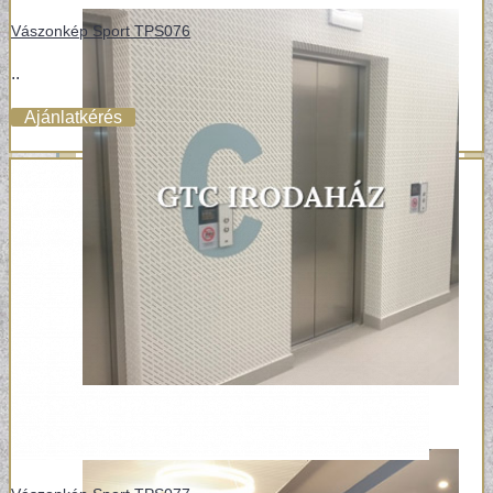
Vászonkép Sport TPS076
..
Ajánlatkérés