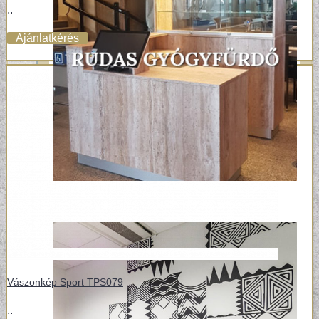
..
Ajánlatkérés
Vászonkép Sport TPS079
..