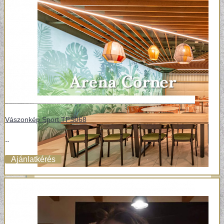
Vászonkép Sport TPS068
..
Ajánlatkérés