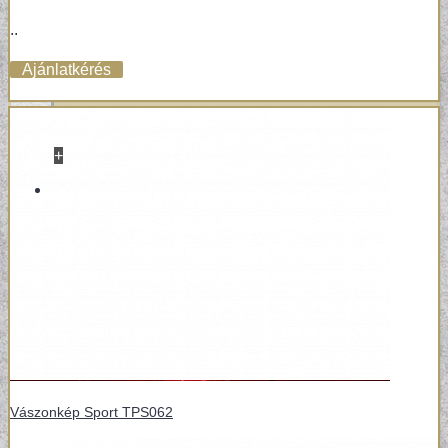
..
Ajánlatkérés
+
VINYL / LAMINÁLT PADLÓ
LAMINÁLT PADLÓ
Vászonkép Sport TPS062