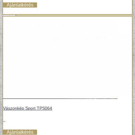
Ajánlatkérés
Vászonkép Sport TPS064
..
Ajánlatkérés