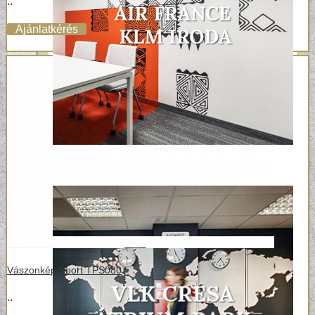
..
Ajánlatkérés
Vászonkép Sport TPS080
..