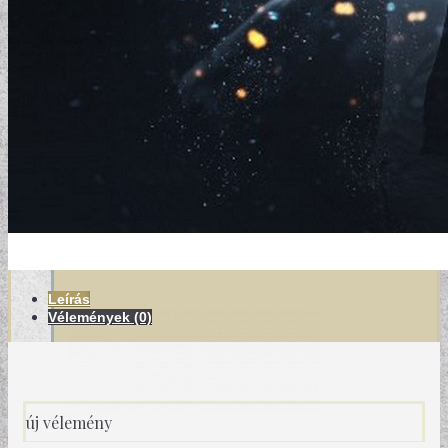
MODERN TAPÉTÁK
Leírás
Vélemények (0)
új vélemény