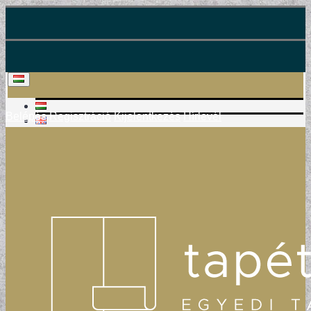
Belépés
Regisztráció
Kijelentkezés
Hírlevél