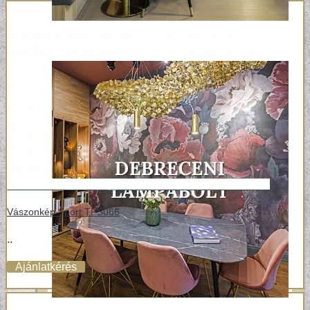
Vászonkép Sport TPS066
..
Ajánlatkérés