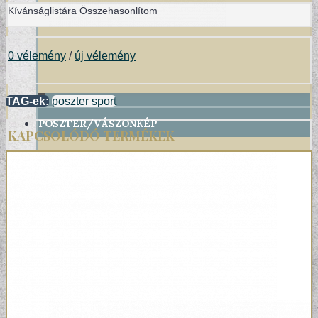
Kívánságlistára
Összehasonlítom
0 vélemény
/
új vélemény
+
TAG-ek:
poszter sport
POSZTER/VÁSZONKÉP
KAPCSOLÓDÓ TERMÉKEK
EGYEDI FOTOGRÁFIÁK