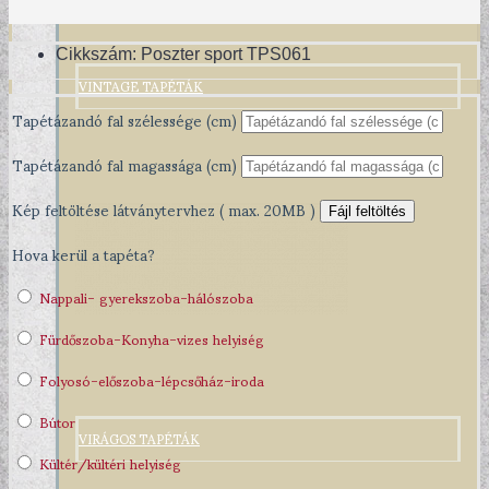
Cikkszám:
Poszter sport TPS061
VINTAGE TAPÉTÁK
Tapétázandó fal szélessége (cm)
Tapétázandó fal magassága (cm)
Kép feltöltése látványtervhez ( max. 20MB )
Fájl feltöltés
Hova kerül a tapéta?
Nappali- gyerekszoba-hálószoba
Fürdőszoba-Konyha-vizes helyiség
Folyosó-előszoba-lépcsőház-iroda
Bútor
VIRÁGOS TAPÉTÁK
Kültér/kültéri helyiség