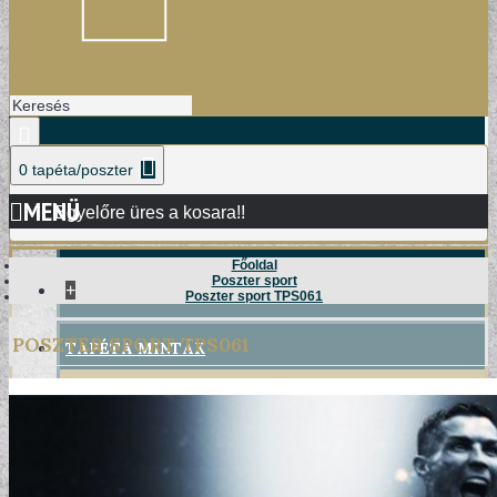
0 tapéta/poszter
MENÜ
Egyelőre üres a kosara!!
Főoldal
Poszter sport
+
Poszter sport TPS061
POSZTER SPORT TPS061
TAPÉTA MINTÁK
DAMASK TAPÉTÁK