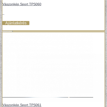
Vászonkép Sport TPS060
VÁSZONKÉP
..
Ajánlatkérés
Vászonkép Sport TPS061