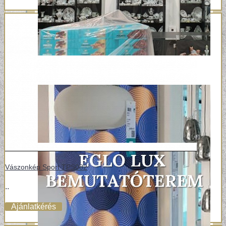
Vászonkép Sport TPS082
..
Ajánlatkérés