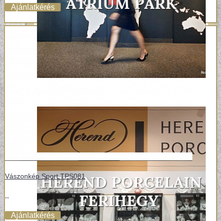
Ajánlatkérés
Vászonkép Sport TPS081
..
Ajánlatkérés