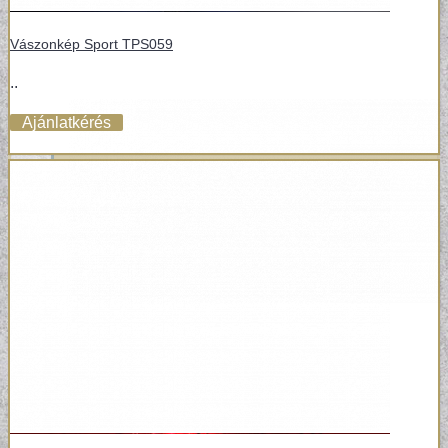
Vászonkép Sport TPS059
..
Ajánlatkérés