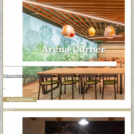
Vászonkép Sport TPS068
..
Ajánlatkérés