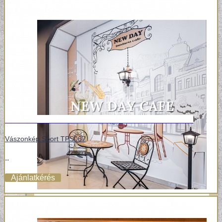
Vászonkép Sport TPS067
..
Ajánlatkérés