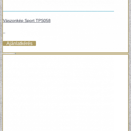
Vászonkép Sport TPS058
..
Ajánlatkérés
POSZTER TAPÉTÁK