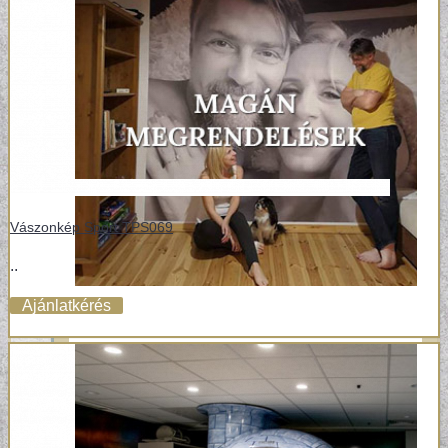
Vászonkép Sport TPS069
..
Ajánlatkérés