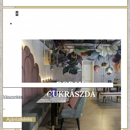
+
REFERENCIÁK
Vászonkép Sport TPS065
..
Ajánlatkérés