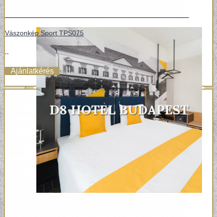
Vászonkép Sport TPS075
..
Ajánlatkérés