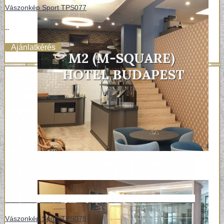
Vászonkép Sport TPS077
..
Ajánlatkérés
Vászonkép Sport TPS078