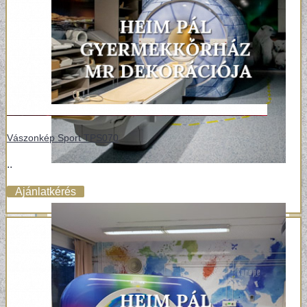
Vászonkép Sport TPS070
..
Ajánlatkérés