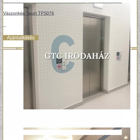
Vászonkép Sport TPS076
..
Ajánlatkérés