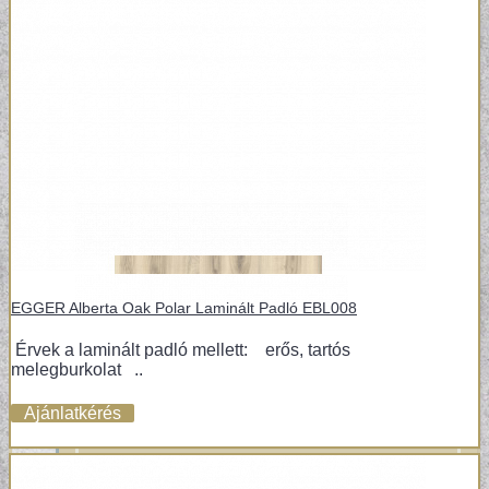
VINTAGE TAPÉTÁK
EGGER Alberta Oak Polar Laminált Padló EBL008
Érvek a laminált padló mellett: erős, tartós
melegburkolat ..
Ajánlatkérés
VIRÁGOS TAPÉTÁK