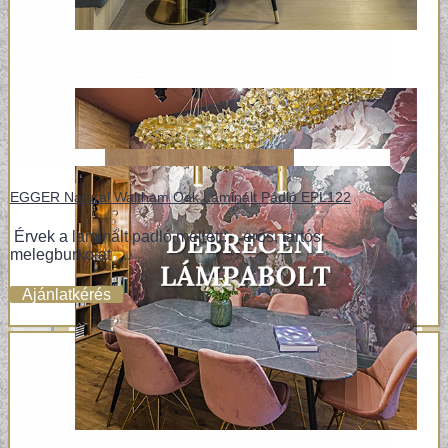
EGGER Natural Waltham Oak Laminált Padló EPL122
Érvek a laminált padló mellett: erős, tartós
melegburkolat ..
Ajánlatkérés