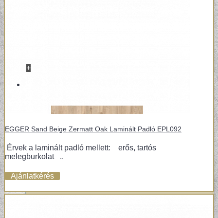
+
POSZTER/VÁSZONKÉP
EGYEDI FOTOGRÁFIÁK
EGGER Sand Beige Zermatt Oak Laminált Padló EPL092
Érvek a laminált padló mellett: erős, tartós
melegburkolat ..
Ajánlatkérés