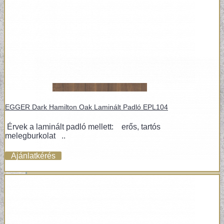
EGGER Dark Hamilton Oak Laminált Padló EPL104
Érvek a laminált padló mellett: erős, tartós
melegburkolat ..
Ajánlatkérés