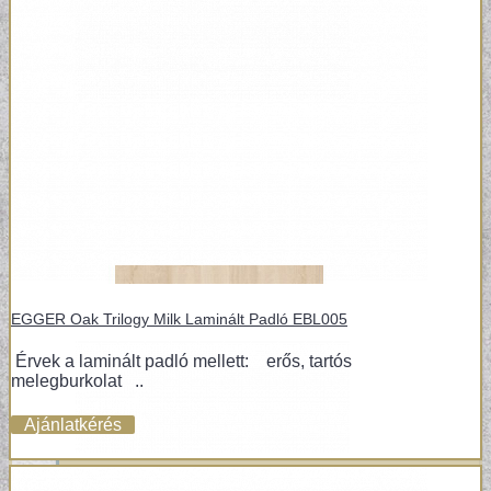
MODERN TAPÉTÁK
EGGER Oak Trilogy Milk Laminált Padló EBL005
Érvek a laminált padló mellett: erős, tartós
melegburkolat ..
Ajánlatkérés