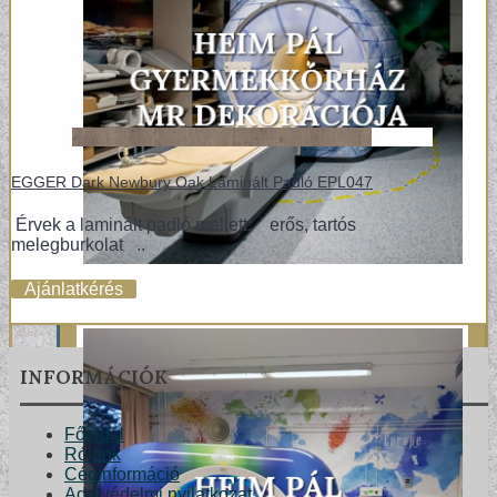
EGGER Dark Newbury Oak Laminált Padló EPL047
Érvek a laminált padló mellett: erős, tartós
melegburkolat ..
Ajánlatkérés
INFORMÁCIÓK
Főoldal
Rólunk
Céginformáció
Adatvédelmi nyilatkozat