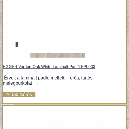
+
VINYL / LAMINÁLT PADLÓ
EGGER Verdon Oak White Laminált Padló EPL033
LAMINÁLT PADLÓ
Érvek a laminált padló mellett: erős, tartós
melegburkolat ..
Ajánlatkérés