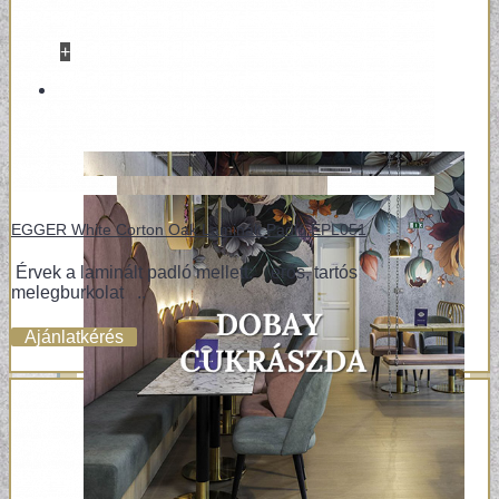
+
REFERENCIÁK
EGGER White Corton Oak Laminált Padló EPL051
Érvek a laminált padló mellett: erős, tartós
melegburkolat ..
Ajánlatkérés