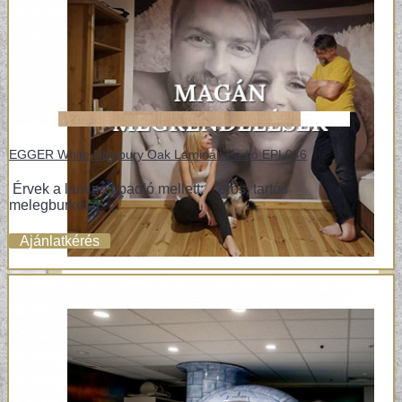
EGGER White Newbury Oak Laminált Padló EPL046
Érvek a laminált padló mellett: erős, tartós
melegburkolat ..
Ajánlatkérés