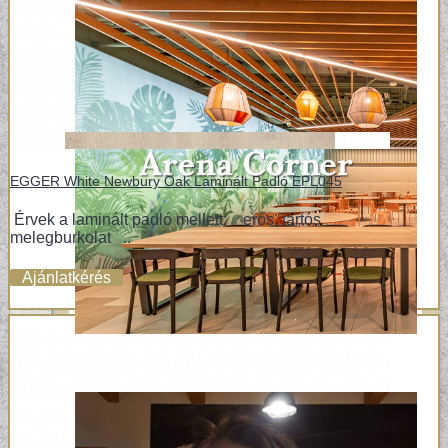
EGGER White Newbury Oak Laminált Padló EPL045
Érvek a laminált padló mellett: erős, tartós
melegburkolat ..
Ajánlatkérés