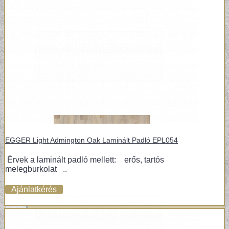
TERVEZŐI KOLLEKCIÓINK
EGGER Light Admington Oak Laminált Padló EPL054
Érvek a laminált padló mellett: erős, tartós
melegburkolat ..
Ajánlatkérés