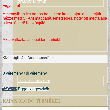
GYERMEKTAPÉTÁK
Figyelem!
Amennyiben két napon belül nem kapott ajánlatot, kérjük
nézze meg SPAM mappáját, lehetséges, hogy ott megtalálja
a levelünket! Köszönjük!
Az árváltoztatás jogát fenntartjuk!
Kívánságlistára
Összehasonlítom
0 vélemény
/
új vélemény
KONYHA DESIGN TIPP
TAG-ek:
Egger kiegészítők
KAPCSOLÓDÓ TERMÉKEK