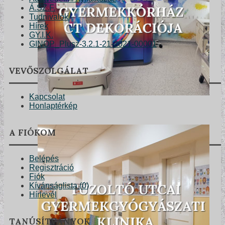
Á.SZ.F.
Tudnivalók
Hírek
GY.I.K.
GINOP_Plusz-3.2.1-21-2021-00001
VEVŐSZOLGÁLAT
Kapcsolat
Honlaptérkép
A FIÓKOM
Belépés
Regisztráció
Fiók
Kívánságlista (
0
)
Hírlevél
TANÚSÍTVÁNYOK