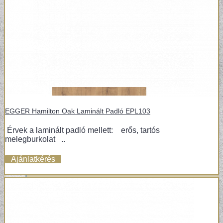
EGGER Hamilton Oak Laminált Padló EPL103
Érvek a laminált padló mellett: erős, tartós
melegburkolat ..
Ajánlatkérés
VINYL ÉS DESIGN PADLÓK