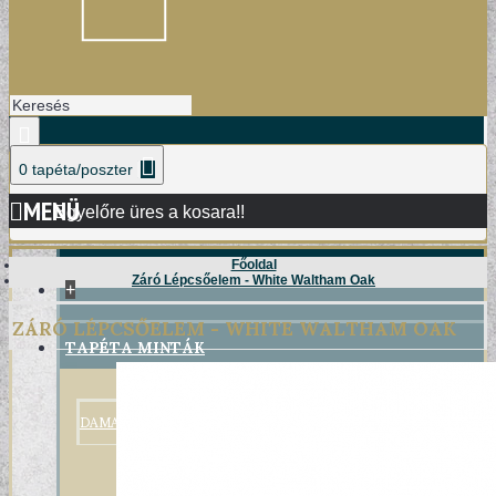
0 tapéta/poszter
MENÜ
Egyelőre üres a kosara!!
Főoldal
Záró Lépcsőelem - White Waltham Oak
+
ZÁRÓ LÉPCSŐELEM - WHITE WALTHAM OAK
TAPÉTA MINTÁK
DAMASK TAPÉTÁK