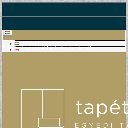
Belépés
Regisztráció
Kijelentkezés
Hírlevél