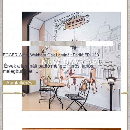
EGGER White Waltham Oak Laminált Padló EPL123
Érvek a laminált padló mellett: erős, tartós
melegburkolat ..
Ajánlatkérés