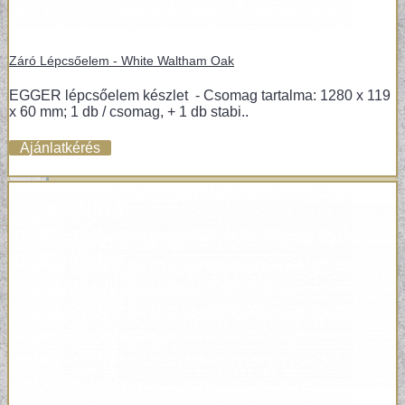
VÁSZONKÉP
Záró Lépcsőelem - White Waltham Oak
EGGER lépcsőelem készlet - Csomag tartalma: 1280 x 119
x 60 mm; 1 db / csomag, + 1 db stabi..
Ajánlatkérés