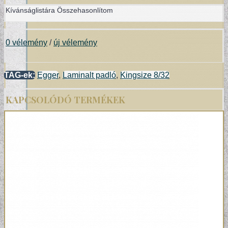
Kívánságlistára
Összehasonlítom
0 vélemény
/
új vélemény
TAG-ek:
Egger
,
Laminalt padló
,
Kingsize 8/32
KAPCSOLÓDÓ TERMÉKEK
POSZTER TAPÉTÁK