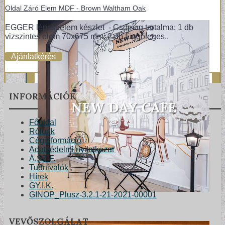
Oldal Záró Elem MDF - Brown Waltham Oak
EGGER lépcsőelem készlet - Csomag tartalma: 1 db
vizszintes elem 70x675 mm; 2 db függőleges..
Ajánlatkérés
INFORMÁCIÓK
Főoldal
Rólunk
Céginformáció
Adatvédelmi nyilatkozat
Á.SZ.F.
Tudnivalók
Hírek
GY.I.K.
GINOP_Plusz-3.2.1-21-2021-00001
VEVŐSZOLGÁLAT