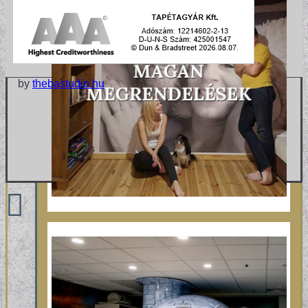
by
thebastudio.hu