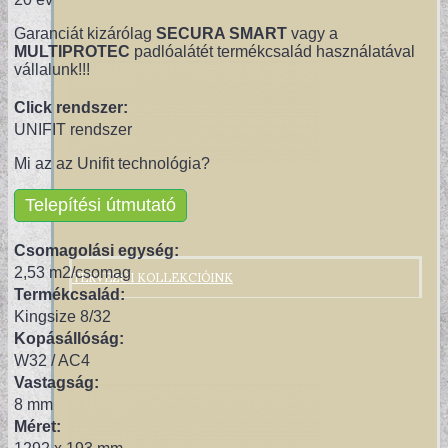
Garanciát kizárólag
SECURA SMART
vagy a
MULTIPROTEC
padlóalátét termékcsalád használatával
vállalunk!!!
Click rendszer:
UNIFIT rendszer
Mi az az Unifit technológia?
Telepítési útmutató
Csomagolási egység:
TERVEZŐI KOLLEKCIÓINK
2,53 m2/csomag
Termékcsalád:
Kingsize 8/32
Kopásállóság:
W32 / AC4
Vastagság:
8 mm
Méret: