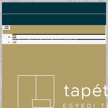
Belépés
Regisztráció
Kijelentkezés
Hírlevél