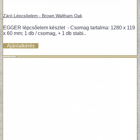
Záró Lépcsőelem - Brown Waltham Oak
EGGER lépcsőelem készlet - Csomag tartalma: 1280 x 119
x 60 mm; 1 db / csomag, + 1 db stabi..
Ajánlatkérés
VINYL ÉS DESIGN PADLÓK