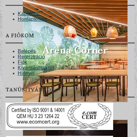
Kapcsolat
Honlaptérkép
A FIÓKOM
Belépés
Regisztráció
Fiók
Kívánságlista (
0
)
Hírlevél
TANÚSÍTVÁNYOK