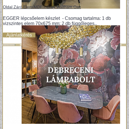
Oldal Záró Elem MDF - Grey Waltham Oak
EGGER lépcsőelem készlet - Csomag tartalma: 1 db
vizszintes elem 70x675 mm; 2 db függőleges..
Ajánlatkérés