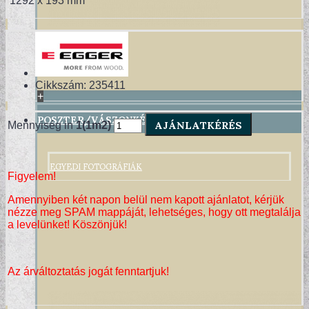
1292 x 193 mm
Cikkszám:
235411
+
POSZTER/VÁSZONKÉP
AJÁNLATKÉRÉS
Mennyiség in
1(1m2)
EGYEDI FOTOGRÁFIÁK
Figyelem!
Amennyiben két napon belül nem kapott ajánlatot, kérjük
nézze meg SPAM mappáját, lehetséges, hogy ott megtalálja
a levelünket! Köszönjük!
Az árváltoztatás jogát fenntartjuk!