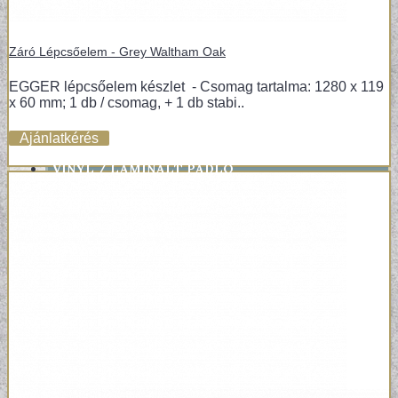
Záró Lépcsőelem - Grey Waltham Oak
EGGER lépcsőelem készlet - Csomag tartalma: 1280 x 119
x 60 mm; 1 db / csomag, + 1 db stabi..
Ajánlatkérés
+
VINYL / LAMINÁLT PADLÓ
LAMINÁLT PADLÓ