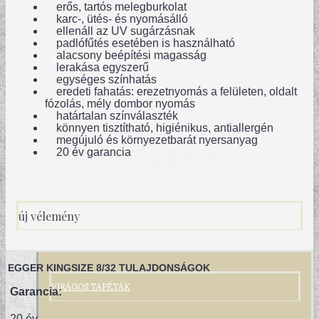
erős, tartós melegburkolat
karc-, ütés- és nyomásálló
ellenáll az UV sugárzásnak
padlófűtés esetében is használható
VINTAGE TAPÉTÁK
alacsony beépítési magasság
lerakása egyszerű
egységes színhatás
eredeti fahatás: erezetnyomás a felületen, oldalt
fózolás, mély dombor nyomás
határtalan színválaszték
könnyen tisztítható, higiénikus, antiallergén
megújuló és környezetbarát nyersanyag
20 év garancia
új vélemény
EGGER KINGSIZE 8/32 TULAJDONSÁGOK
VIRÁGOS TAPÉTÁK
Garancia:
20 év