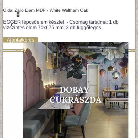
Oldal Záró Elem MDF - White Waltham Oak
+
REFERENCIÁK
EGGER lépcsőelem készlet - Csomag tartalma: 1 db
vizszintes elem 70x675 mm; 2 db függőleges..
Ajánlatkérés