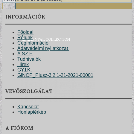
INFORMÁCIÓK
Főoldal
ELEMENTAL COLLECTION
Rólunk
Céginformáció
Adatvédelmi nyilatkozat
Á.SZ.F.
Tudnivalók
Hírek
GY.I.K.
GINOP_Plusz-3.2.1-21-2021-00001
VEVŐSZOLGÁLAT
Kapcsolat
Honlaptérkép
A FIÓKOM