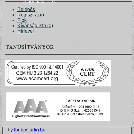
GYERMEKTAPÉTÁK
Belépés
Regisztráció
Fiók
Kívánságlista (
0
)
Hírlevél
TANÚSÍTVÁNYOK
KONYHA DESIGN TIPP
by
thebastudio.hu