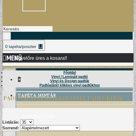
0 tapéta/poszter
MENÜ
Egyelőre üres a kosara!!
Főoldal
Vinyl / Laminált padló
+
Vinyl és Design padlók
Padlóalátét klikkes vinyl padlókhoz
TAPÉTA MINTÁK
PADLÓALÁTÉT KLIKKES VINYL PADLÓKHOZ
DAMASK TAPÉTÁK
Listázás:
Sorrend: