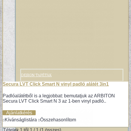
DESIGN TAPÉTÁK
Secura LVT Click Smart N vinyl padló alátét 3in1
Padlóalátétből is a legjobbat: bemutatjuk az ARBITON
Secura LVT Click Smart N 3 az 1-ben vinyl padló..
Ajánlatkérés
Kívánságlistára
Összehasonlítom
Tételek 1 től 1 / 1 (1 összes)