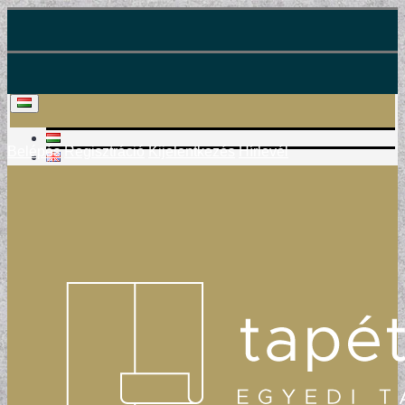
Belépés
Regisztráció
Kijelentkezés
Hírlevél