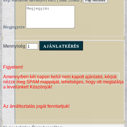
Fájl feltöltés
Megjegyzés
AJÁNLATKÉRÉS
Mennyiség
Figyelem!
TERVEZŐI KOLLEKCIÓINK
Amennyiben két napon belül nem kapott ajánlatot, kérjük
nézze meg SPAM mappáját, lehetséges, hogy ott megtalálja
a levelünket! Köszönjük!
Az árváltoztatás jogát fenntartjuk!