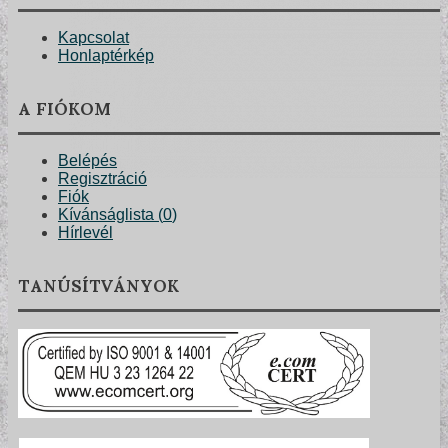
Kapcsolat
Honlaptérkép
A FIÓKOM
Belépés
Regisztráció
Fiók
Kívánságlista (
0
)
Hírlevél
TANÚSÍTVÁNYOK
POSZTER TAPÉTÁK