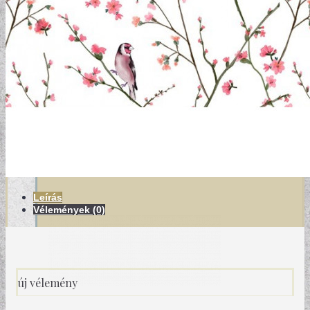
MODERN TAPÉTÁK
Leírás
Vélemények (0)
új vélemény