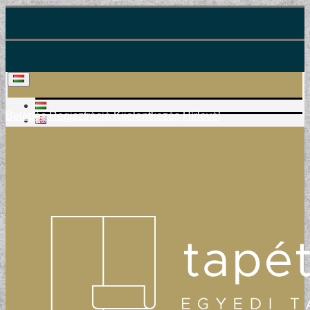
Belépés
Regisztráció
Kijelentkezés
Hírlevél