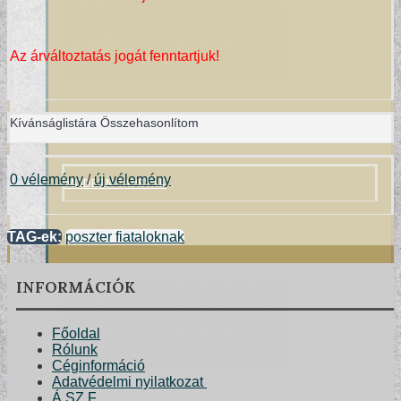
Az árváltoztatás jogát fenntartjuk!
Kívánságlistára
Összehasonlítom
MODERN TAPÉTÁK
0 vélemény
/
új vélemény
TAG-ek:
poszter fiataloknak
INFORMÁCIÓK
Főoldal
Rólunk
Céginformáció
Adatvédelmi nyilatkozat
Á.SZ.F.