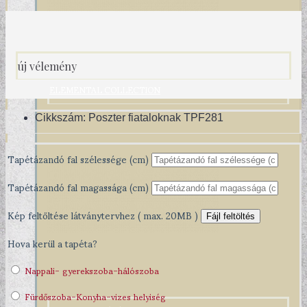
új vélemény
ELEMENTAL COLLECTION
Cikkszám:
Poszter fiataloknak TPF281
Tapétázandó fal szélessége (cm)
Tapétázandó fal magassága (cm)
Kép feltöltése látványtervhez ( max. 20MB )
Fájl feltöltés
Hova kerül a tapéta?
Nappali- gyerekszoba-hálószoba
Fürdőszoba-Konyha-vizes helyiség