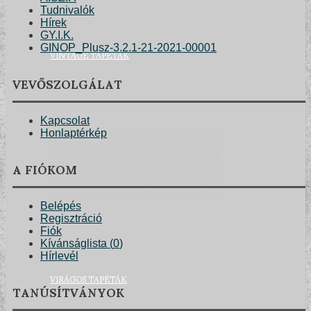
Tudnivalók
Hírek
GY.I.K.
GINOP_Plusz-3.2.1-21-2021-00001
VINTAGE TAPÉTÁK
VEVŐSZOLGÁLAT
Kapcsolat
Honlaptérkép
A FIÓKOM
Belépés
Regisztráció
Fiók
Kívánságlista (
0
)
Hírlevél
VIRÁGOS TAPÉTÁK
TANÚSÍTVÁNYOK