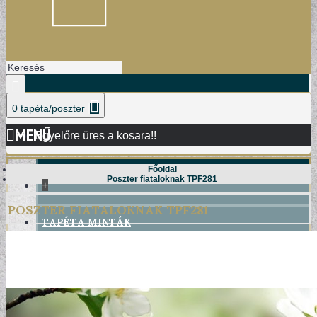
0 tapéta/poszter
MENÜ
Egyelőre üres a kosara!!
Főoldal
Poszter fiataloknak TPF281
+
POSZTER FIATALOKNAK TPF281
TAPÉTA MINTÁK
DAMASK TAPÉTÁK