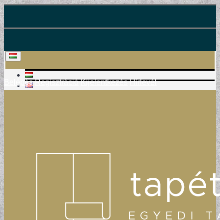
Belépés
Regisztráció
Kijelentkezés
Hírlevél