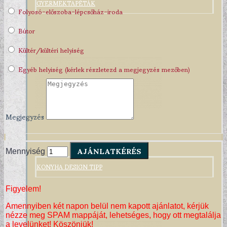
GYERMEKTAPÉTÁK
Folyosó-előszoba-lépcsőház-iroda
Bútor
Kültér/kültéri helyiség
Egyéb helyiség (kérlek részletezd a megjegyzés mezőben)
Megjegyzés
AJÁNLATKÉRÉS
Mennyiség
KONYHA DESIGN TIPP
Figyelem!
Amennyiben két napon belül nem kapott ajánlatot, kérjük
nézze meg SPAM mappáját, lehetséges, hogy ott megtalálja
a levelünket! Köszönjük!