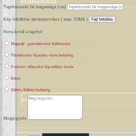
GYERMEKTAPÉTÁK
Tapétázandó fal magassága (cm)
Kép feltöltése látványtervhez ( max. 20MB )
Fájl feltöltés
Hova kerül a tapéta?
Nappali- gyerekszoba-hálószoba
Fürdőszoba-Konyha-vizes helyiség
Folyosó-előszoba-lépcsőház-iroda
Bútor
Kültér/kültéri helyiség
KONYHA DESIGN TIPP
Megjegyzés