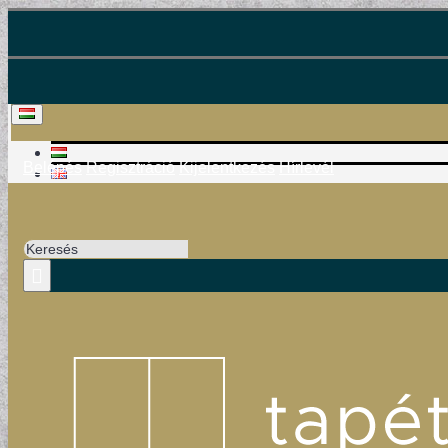
Belépés
Regisztráció
Kijelentkezés
Hírlevél