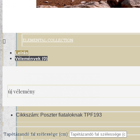
ELEMENTAL COLLECTION
Leírás
Vélemények (0)
új vélemény
Cikkszám:
Poszter fiataloknak TPF193
Tapétázandó fal szélessége (cm)