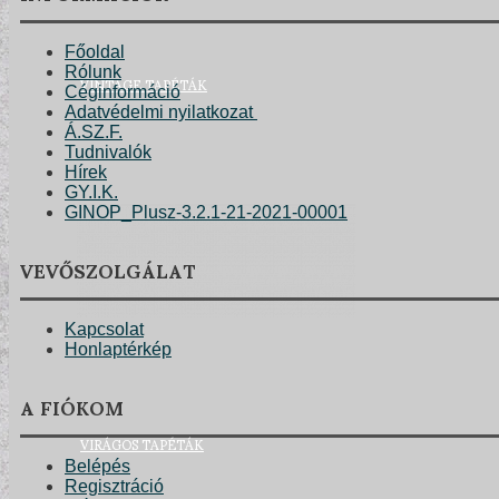
Főoldal
Rólunk
VINTAGE TAPÉTÁK
Céginformáció
Adatvédelmi nyilatkozat
Á.SZ.F.
Tudnivalók
Hírek
GY.I.K.
GINOP_Plusz-3.2.1-21-2021-00001
VEVŐSZOLGÁLAT
Kapcsolat
Honlaptérkép
A FIÓKOM
VIRÁGOS TAPÉTÁK
Belépés
Regisztráció