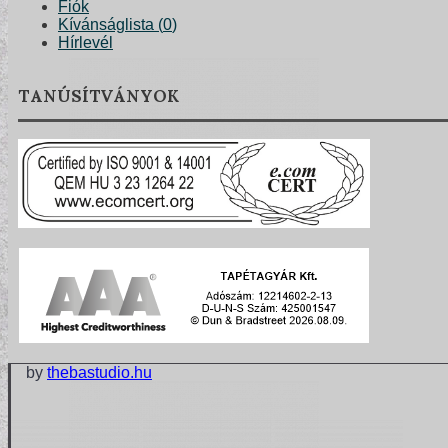
Fiók
Kívánságlista (
0
)
Hírlevél
TANÚSÍTVÁNYOK
TERVEZŐI KOLLEKCIÓINK
by
thebastudio.hu