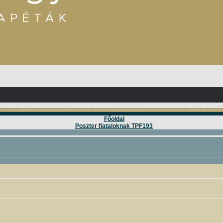
Főoldal
Poszter fiataloknak TPF193