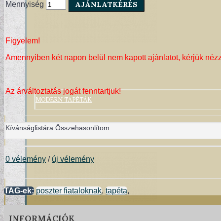
AJÁNLATKÉRÉS
Mennyiség
Figyelem!
Amennyiben két napon belül nem kapott ajánlatot, kérjük néz
Az árváltoztatás jogát fenntartjuk!
MODERN TAPÉTÁK
Kívánságlistára
Összehasonlítom
0 vélemény
/
új vélemény
TAG-ek:
poszter fiataloknak
,
tapéta
,
INFORMÁCIÓK