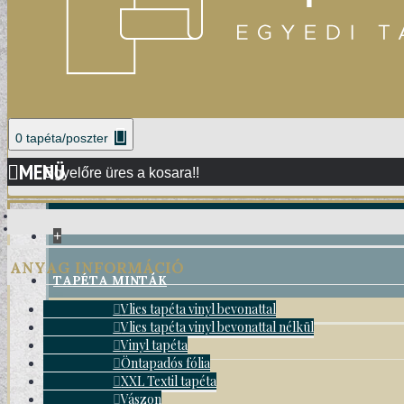
0 tapéta/poszter
MENÜ
Egyelőre üres a kosara!!
+
ANYAG INFORMÁCIÓ
TAPÉTA MINTÁK
Vlies tapéta vinyl bevonattal
Vlies tapéta vinyl bevonattal nélkül
DAMASK TAPÉTÁK
Vinyl tapéta
Öntapadós fólia
XXL Textil tapéta
Vászon