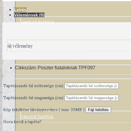
Leírás
Vélemények (0)
VINTAGE TAPÉTÁK
új vélemény
Cikkszám:
Poszter fiataloknak TPF097
Tapétázandó fal szélessége (cm)
Tapétázandó fal magassága (cm)
Kép feltöltése látványtervhez ( max. 20MB )
Fájl feltöltés
VIRÁGOS TAPÉTÁK
Hova kerül a tapéta?