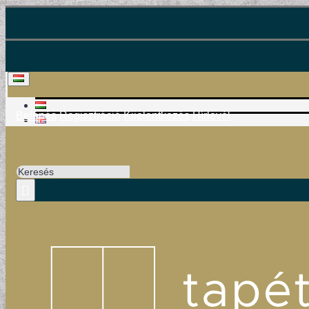
Belépés
Regisztráció
Kijelentkezés
Hírlevél