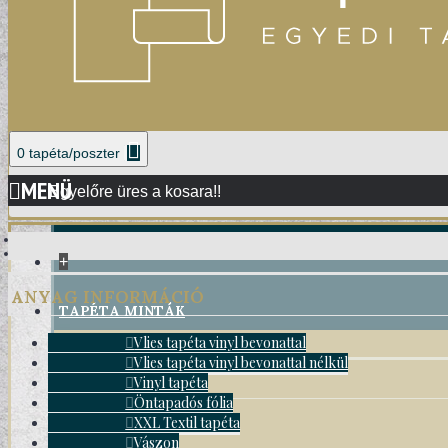
0 tapéta/poszter
MENÜ
Egyelőre üres a kosara!!
+
ANYAG INFORMÁCIÓ
TAPÉTA MINTÁK
Vlies tapéta vinyl bevonattal
Vlies tapéta vinyl bevonattal nélkül
DAMASK TAPÉTÁK
Vinyl tapéta
Öntapadós fólia
XXL Textil tapéta
Vászon