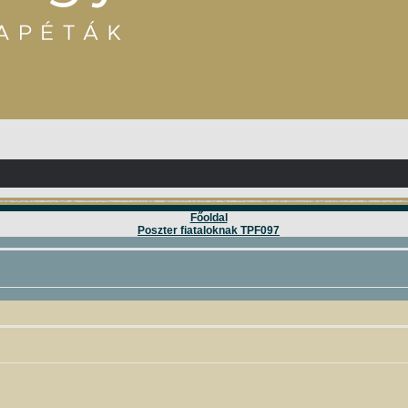
Főoldal
Poszter fiataloknak TPF097