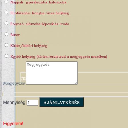
Nappali- gyerekszoba-hálószoba
Fürdőszoba-Konyha-vizes helyiség
Folyosó-előszoba-lépcsőház-iroda
Bútor
Kültér/kültéri helyiség
Egyéb helyiség (kérlek részletezd a megjegyzés mezőben)
TERVEZŐI KOLLEKCIÓINK
Megjegyzés
AJÁNLATKÉRÉS
Mennyiség
Figyelem!