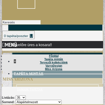
0 tapéta/poszter
MENÜ
Egyelőre üres a kosara!!
Főoldal
Tapéta minták
+
Tervezői kollekcióink
VarroDesign
Miss Arizona
TAPÉTA MINTÁK
MISS ARIZONA
DAMASK TAPÉTÁK
Listázás:
Sorrend: