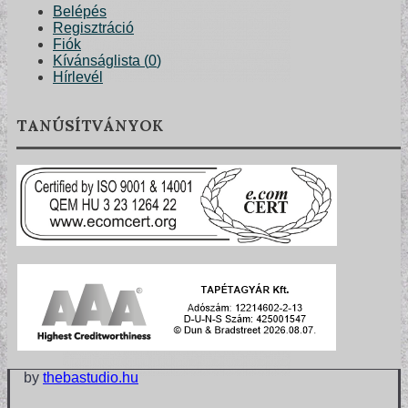
Belépés
Regisztráció
Fiók
Kívánságlista (
0
)
Hírlevél
TANÚSÍTVÁNYOK
MODERN TAPÉTÁK
by
thebastudio.hu