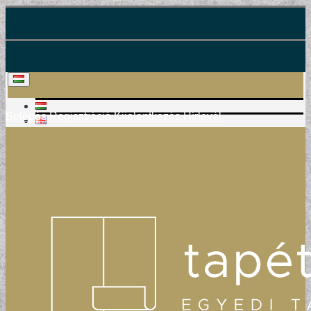
Belépés
Regisztráció
Kijelentkezés
Hírlevél