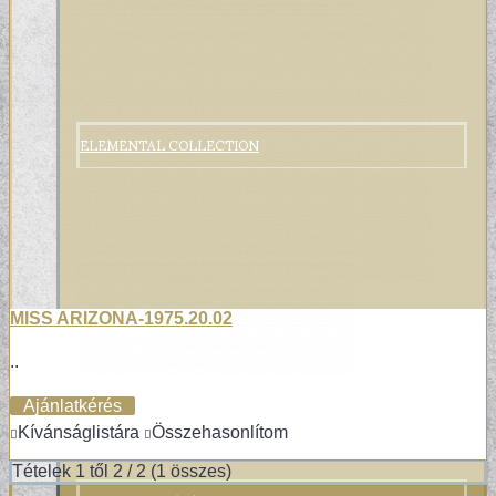
ELEMENTAL COLLECTION
MISS ARIZONA-1975.20.02
..
Ajánlatkérés
Kívánságlistára
Összehasonlítom
Tételek 1 től 2 / 2 (1 összes)