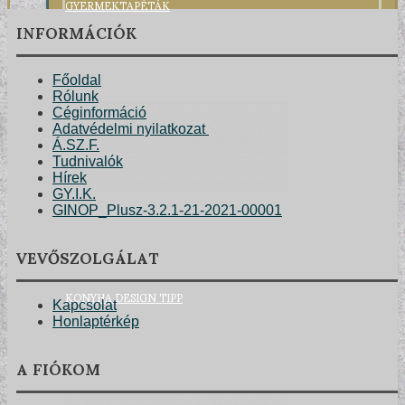
GYERMEKTAPÉTÁK
INFORMÁCIÓK
Főoldal
Rólunk
Céginformáció
Adatvédelmi nyilatkozat
Á.SZ.F.
Tudnivalók
Hírek
GY.I.K.
GINOP_Plusz-3.2.1-21-2021-00001
VEVŐSZOLGÁLAT
KONYHA DESIGN TIPP
Kapcsolat
Honlaptérkép
A FIÓKOM