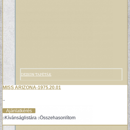
DESIGN TAPÉTÁK
MISS ARIZONA-1975.20.01
..
Ajánlatkérés
Kívánságlistára
Összehasonlítom