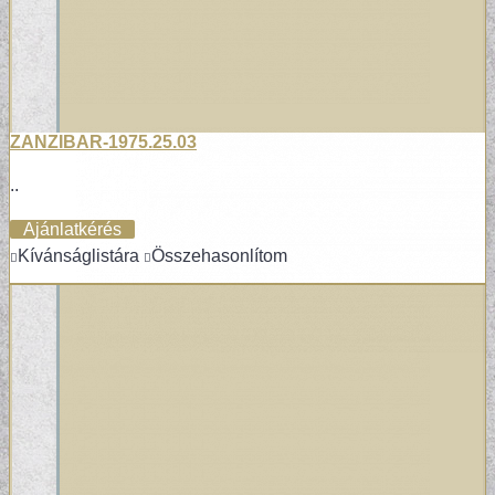
ZANZIBAR-1975.25.03
..
Ajánlatkérés
Kívánságlistára
Összehasonlítom