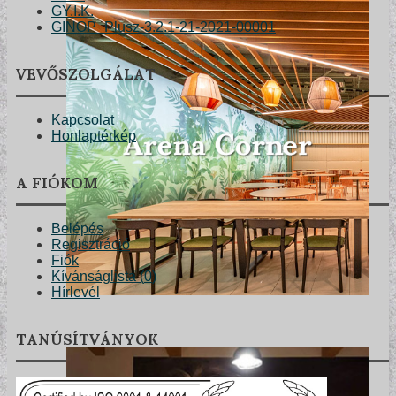
GY.I.K.
GINOP_Plusz-3.2.1-21-2021-00001
VEVŐSZOLGÁLAT
Kapcsolat
Honlaptérkép
A FIÓKOM
Belépés
Regisztráció
Fiók
Kívánságlista (
0
)
Hírlevél
TANÚSÍTVÁNYOK