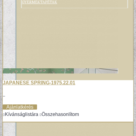
GYERMEKTAPÉTÁK
JAPANESE SPRING-1975.22.01
..
KONYHA DESIGN TIPP
Ajánlatkérés
Kívánságlistára
Összehasonlítom