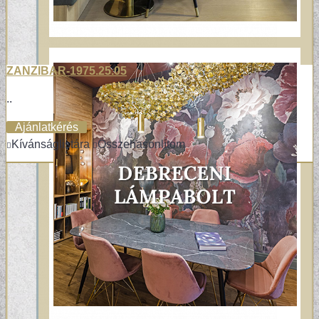
ZANZIBAR-1975.25.05
..
Ajánlatkérés
Kívánságlistára
Összehasonlítom