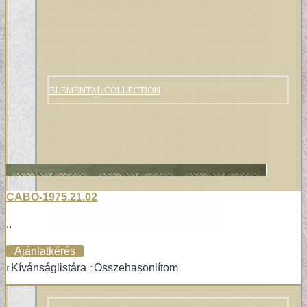
ELEMENTAL COLLECTION
CABO-1975.21.02
..
Ajánlatkérés
Kívánságlistára
Összehasonlítom