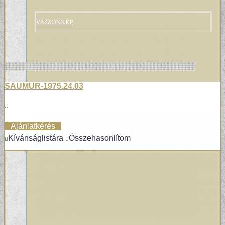
VÁSZONKÉP
SAUMUR-1975.24.03
..
Ajánlatkérés
Kívánságlistára
Összehasonlítom