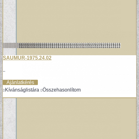
SAUMUR-1975.24.02
..
Ajánlatkérés
Kívánságlistára
Összehasonlítom