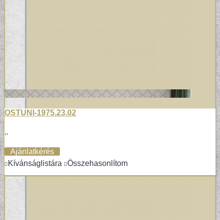
OSTUNI-1975.23.02
TERVEZŐI KOLLEKCIÓINK
..
Ajánlatkérés
Kívánságlistára
Összehasonlítom