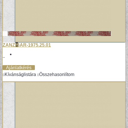
+
ZANZIBAR-1975.25.01
VINYL / LAMINÁLT PADLÓ
..
Ajánlatkérés
LAMINÁLT PADLÓ
Kívánságlistára
Összehasonlítom