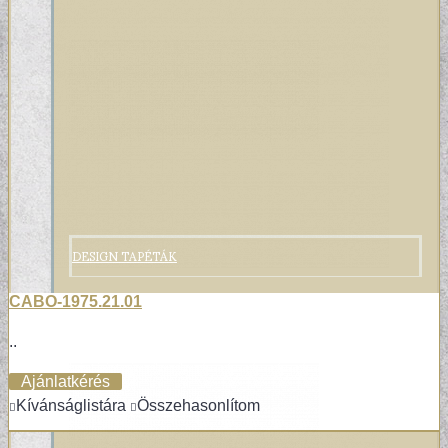
DESIGN TAPÉTÁK
CABO-1975.21.01
..
Ajánlatkérés
Kívánságlistára
Összehasonlítom