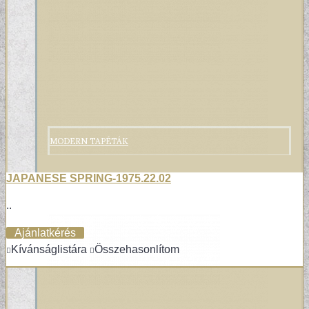
MODERN TAPÉTÁK
JAPANESE SPRING-1975.22.02
..
Ajánlatkérés
Kívánságlistára
Összehasonlítom