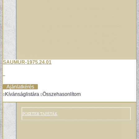
SAUMUR-1975.24.01
..
Ajánlatkérés
Kívánságlistára
Összehasonlítom
POSZTER TAPÉTÁK