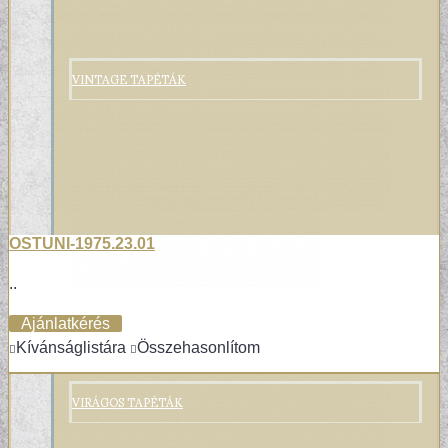
VINTAGE TAPÉTÁK
OSTUNI-1975.23.01
..
Ajánlatkérés
Kívánságlistára
Összehasonlítom
VIRÁGOS TAPÉTÁK