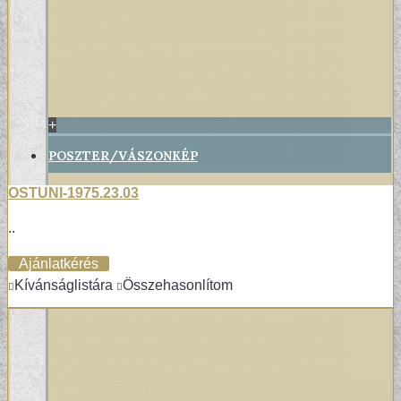
+
POSZTER/VÁSZONKÉP
OSTUNI-1975.23.03
EGYEDI FOTOGRÁFIÁK
..
Ajánlatkérés
Kívánságlistára
Összehasonlítom