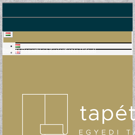
Belépés
Regisztráció
Kijelentkezés
Hírlevél