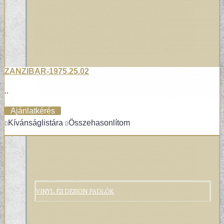
ZANZIBAR-1975.25.02
..
Ajánlatkérés
Kívánságlistára
Összehasonlítom
VINYL ÉS DESIGN PADLÓK