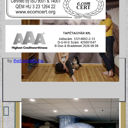
by
thebastudio.hu