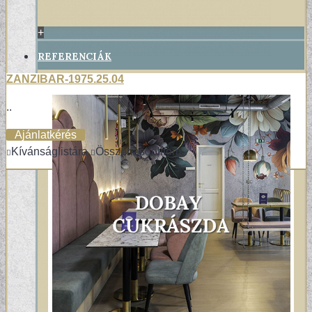
+
REFERENCIÁK
ZANZIBAR-1975.25.04
..
Ajánlatkérés
Kívánságlistára
Összehasonlítom