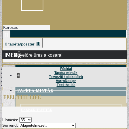
0 tapéta/poszter
MENÜ
Egyelőre üres a kosara!!
Főoldal
Tapéta minták
+
Tervezői kollekcióink
VarroDesign
Feel the life
TAPÉTA MINTÁK
FEEL THE LIFE
DAMASK TAPÉTÁK
Listázás:
Sorrend: