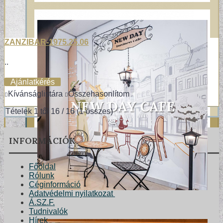
ZANZIBAR-1975.25.06
..
Ajánlatkérés
Kívánságlistára
Összehasonlítom
Tételek 1 től 16 / 16 (1 összes)
INFORMÁCIÓK
Főoldal
Rólunk
Céginformáció
Adatvédelmi nyilatkozat
Á.SZ.F.
Tudnivalók
Hírek