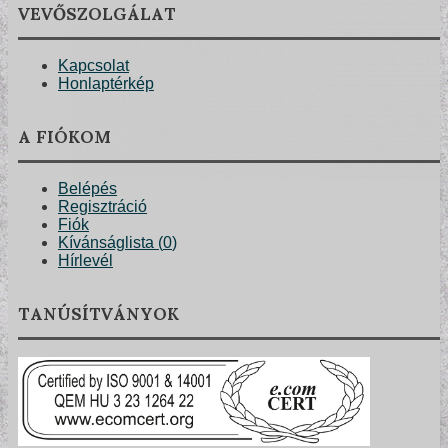
VEVŐSZOLGÁLAT
Kapcsolat
Honlaptérkép
A FIÓKOM
Belépés
Regisztráció
Fiók
Kívánságlista (
0
)
Hírlevél
TANÚSÍTVÁNYOK
POSZTER TAPÉTÁK