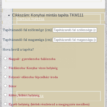
Cikkszám:
Konyhai mintás tapéta TKM111
VINTAGE TAPÉTÁK
Tapétázandó fal szélessége (cm)
Tapétázandó fal magassága (cm)
Hova kerül a tapéta?
Nappali- gyerekszoba-hálószoba
Fürdőszoba-Konyha-vizes helyiség
Folyosó-előszoba-lépcsőház-iroda
Bútor
Kültér/kültéri helyiség
VIRÁGOS TAPÉTÁK
Egyéb helyiség (kérlek részletezd a megjegyzés mezőben)