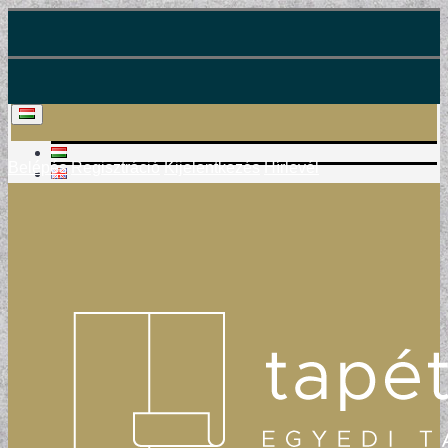
Belépés
Regisztráció
Kijelentkezés
Hírlevél