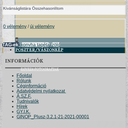
Kívánságlistára
Összehasonlítom
0 vélemény
/
új vélemény
+
TAG-ek:
konyha tapéta
,
zöld
POSZTER/VÁSZONKÉP
INFORMÁCIÓK
EGYEDI FOTOGRÁFIÁK
Főoldal
Rólunk
Céginformáció
Adatvédelmi nyilatkozat
Á.SZ.F.
Tudnivalók
Hírek
GY.I.K.
GINOP_Plusz-3.2.1-21-2021-00001