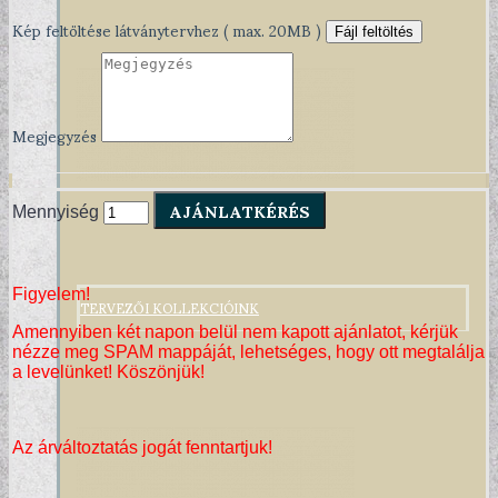
Kép feltöltése látványtervhez ( max. 20MB )
Fájl feltöltés
Megjegyzés
AJÁNLATKÉRÉS
Mennyiség
Figyelem!
TERVEZŐI KOLLEKCIÓINK
Amennyiben két napon belül nem kapott ajánlatot, kérjük
nézze meg SPAM mappáját, lehetséges, hogy ott megtalálja
a levelünket! Köszönjük!
Az árváltoztatás jogát fenntartjuk!