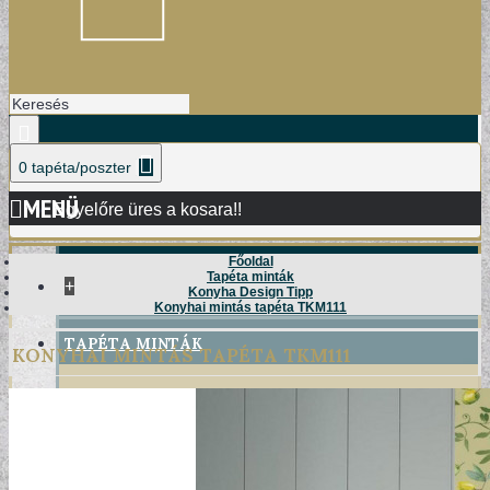
0 tapéta/poszter
MENÜ
Egyelőre üres a kosara!!
Főoldal
Tapéta minták
+
Konyha Design Tipp
Konyhai mintás tapéta TKM111
TAPÉTA MINTÁK
KONYHAI MINTÁS TAPÉTA TKM111
DAMASK TAPÉTÁK