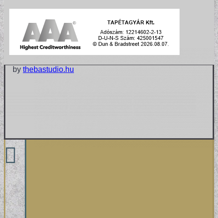
by
thebastudio.hu