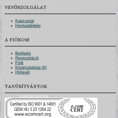
VEVŐSZOLGÁLAT
Kapcsolat
Honlaptérkép
A FIÓKOM
Belépés
Regisztráció
Fiók
Kívánságlista (
0
)
Hírlevél
TANÚSÍTVÁNYOK
POSZTER TAPÉTÁK