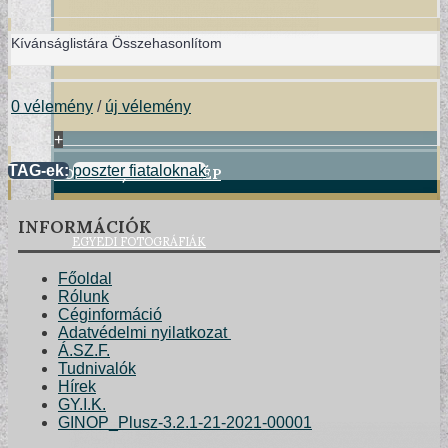
Kívánságlistára
Összehasonlítom
0 vélemény
/
új vélemény
+
POSZTER/VÁSZONKÉP
TAG-ek:
poszter fiataloknak
INFORMÁCIÓK
EGYEDI FOTOGRÁFIÁK
Főoldal
Rólunk
Céginformáció
Adatvédelmi nyilatkozat
Á.SZ.F.
Tudnivalók
Hírek
GY.I.K.
GINOP_Plusz-3.2.1-21-2021-00001