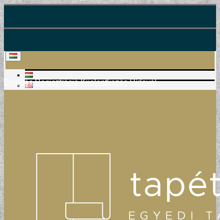
Belépés
Regisztráció
Kijelentkezés
Hírlevél