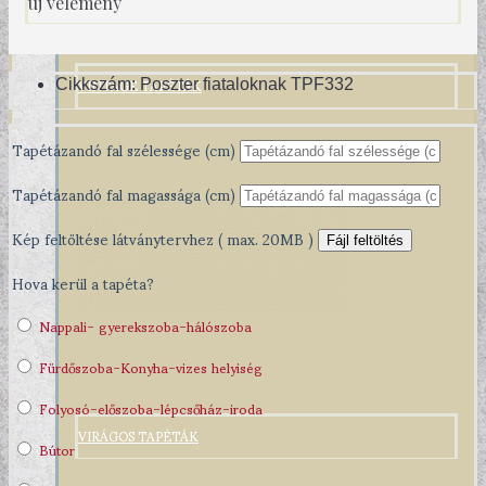
új vélemény
VINTAGE TAPÉTÁK
Cikkszám:
Poszter fiataloknak TPF332
Tapétázandó fal szélessége (cm)
Tapétázandó fal magassága (cm)
Kép feltöltése látványtervhez ( max. 20MB )
Fájl feltöltés
Hova kerül a tapéta?
Nappali- gyerekszoba-hálószoba
Fürdőszoba-Konyha-vizes helyiség
Folyosó-előszoba-lépcsőház-iroda
VIRÁGOS TAPÉTÁK
Bútor