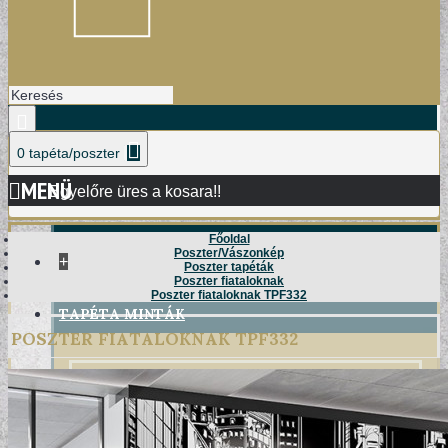
0 tapéta/poszter
MENÜ
Egyelőre üres a kosara!!
Főoldal
Poszter/Vászonkép
+
Poszter tapéták
Poszter fiataloknak
Poszter fiataloknak TPF332
TAPÉTA MINTÁK
POSZTER FIATALOKNAK TPF332
DAMASK TAPÉTÁK