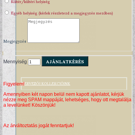
Kültér/kültéri helyiség
Egyéb helyiség (kérlek részletezd a megjegyzés mezőben)
Megjegyzés
AJÁNLATKÉRÉS
Mennyiség
TERVEZŐI KOLLEKCIÓINK
Figyelem!
Amennyiben két napon belül nem kapott ajánlatot, kérjük
nézze meg SPAM mappáját, lehetséges, hogy ott megtalálja
a levelünket! Köszönjük!
Az árváltoztatás jogát fenntartjuk!