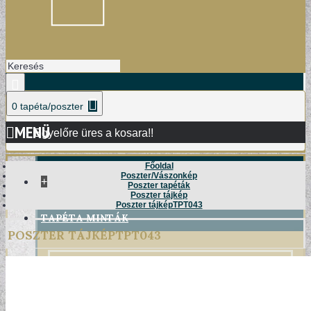
0 tapéta/poszter
MENÜ
Egyelőre üres a kosara!!
Főoldal
Poszter/Vászonkép
+
Poszter tapéták
Poszter tájkép
Poszter tájképTPT043
TAPÉTA MINTÁK
POSZTER TÁJKÉPTPT043
DAMASK TAPÉTÁK