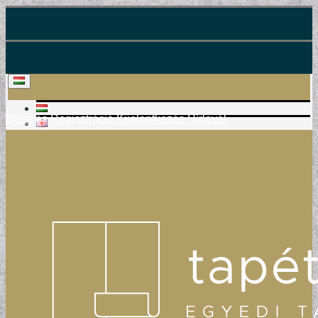
Belépés
Regisztráció
Kijelentkezés
Hírlevél