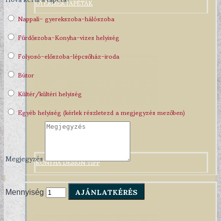
GYERMEKTAPÉTÁK
Nappali- gyerekszoba-hálószoba
Fürdőszoba-Konyha-vizes helyiség
Folyosó-előszoba-lépcsőház-iroda
Bútor
Kültér/kültéri helyiség
Egyéb helyiség (kérlek részletezd a megjegyzés mezőben)
Megjegyzés
KONYHA DESIGN TIPP
AJÁNLATKÉRÉS
Mennyiség