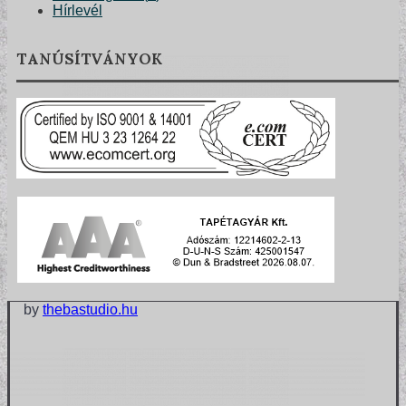
Hírlevél
TANÚSÍTVÁNYOK
TERVEZŐI KOLLEKCIÓINK
by
thebastudio.hu