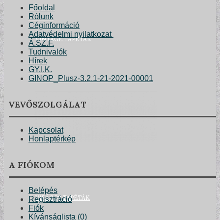
Főoldal
Rólunk
Céginformáció
Adatvédelmi nyilatkozat
VINTAGE TAPÉTÁK
Á.SZ.F.
Tudnivalók
Hírek
GY.I.K.
GINOP_Plusz-3.2.1-21-2021-00001
VEVŐSZOLGÁLAT
Kapcsolat
Honlaptérkép
A FIÓKOM
Belépés
VIRÁGOS TAPÉTÁK
Regisztráció
Fiók
Kívánságlista (
0
)