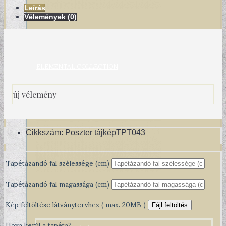
Leírás
Vélemények (0)
ELEMENTAL COLLECTION
új vélemény
Cikkszám:
Poszter tájképTPT043
Tapétázandó fal szélessége (cm)
Tapétázandó fal magassága (cm)
Kép feltöltése látványtervhez ( max. 20MB )
Fájl feltöltés
Hova kerül a tapéta?