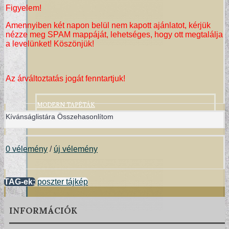
Figyelem!
Amennyiben két napon belül nem kapott ajánlatot, kérjük
nézze meg SPAM mappáját, lehetséges, hogy ott megtalálja
a levelünket! Köszönjük!
Az árváltoztatás jogát fenntartjuk!
MODERN TAPÉTÁK
Kívánságlistára
Összehasonlítom
0 vélemény
/
új vélemény
TAG-ek:
poszter tájkép
INFORMÁCIÓK