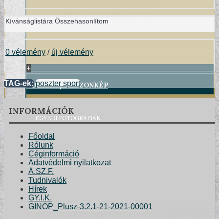
Kívánságlistára
Összehasonlítom
0 vélemény
/
új vélemény
+
POSZTER/VÁSZONKÉP
TAG-ek:
poszter sport
INFORMÁCIÓK
EGYEDI FOTOGRÁFIÁK
Főoldal
Rólunk
Céginformáció
Adatvédelmi nyilatkozat
Á.SZ.F.
Tudnivalók
Hírek
GY.I.K.
GINOP_Plusz-3.2.1-21-2021-00001