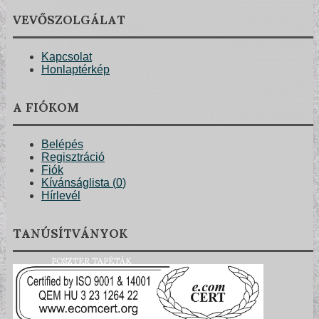
VEVŐSZOLGÁLAT
Kapcsolat
Honlaptérkép
A FIÓKOM
Belépés
Regisztráció
Fiók
Kívánságlista (
0
)
Hírlevél
TANÚSÍTVÁNYOK
POSZTER TAPÉTÁK