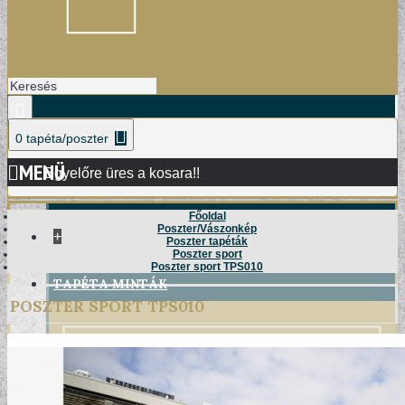
0 tapéta/poszter
MENÜ
Egyelőre üres a kosara!!
Főoldal
Poszter/Vászonkép
+
Poszter tapéták
Poszter sport
Poszter sport TPS010
TAPÉTA MINTÁK
POSZTER SPORT TPS010
DAMASK TAPÉTÁK