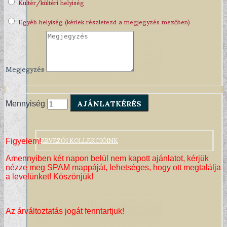
Kültér/kültéri helyiség
Egyéb helyiség (kérlek részletezd a megjegyzés mezőben)
Megjegyzés
AJÁNLATKÉRÉS
Mennyiség
TERVEZŐI KOLLEKCIÓINK
Figyelem!
Amennyiben két napon belül nem kapott ajánlatot, kérjük
nézze meg SPAM mappáját, lehetséges, hogy ott megtalálja
a levelünket! Köszönjük!
Az árváltoztatás jogát fenntartjuk!