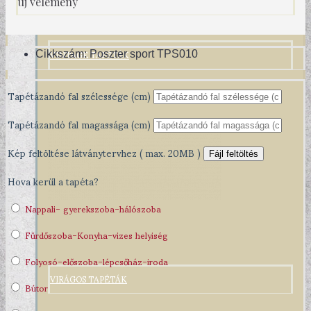
új vélemény
VINTAGE TAPÉTÁK
Cikkszám:
Poszter sport TPS010
Tapétázandó fal szélessége (cm)
Tapétázandó fal magassága (cm)
Kép feltöltése látványtervhez ( max. 20MB )
Fájl feltöltés
Hova kerül a tapéta?
Nappali- gyerekszoba-hálószoba
Fürdőszoba-Konyha-vizes helyiség
Folyosó-előszoba-lépcsőház-iroda
VIRÁGOS TAPÉTÁK
Bútor