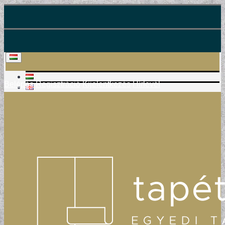
Belépés
Regisztráció
Kijelentkezés
Hírlevél