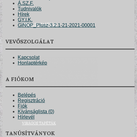
Á.SZ.F.
Tudnivalók
Hírek
GY.I.K.
VINTAGE TAPÉTÁK
GINOP_Plusz-3.2.1-21-2021-00001
VEVŐSZOLGÁLAT
Kapcsolat
Honlaptérkép
A FIÓKOM
Belépés
Regisztráció
Fiók
Kívánságlista (
0
)
Hírlevél
VIRÁGOS TAPÉTÁK
TANÚSÍTVÁNYOK