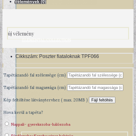
Vélemények (0)
új vélemény
ELEMENTAL COLLECTION
Cikkszám:
Poszter fiataloknak TPF066
Tapétázandó fal szélessége (cm)
Tapétázandó fal magassága (cm)
Kép feltöltése látványtervhez ( max. 20MB )
Fájl feltöltés
Hova kerül a tapéta?
Nappali- gyerekszoba-hálószoba
Fürdőszoba-Konyha-vizes helyiség