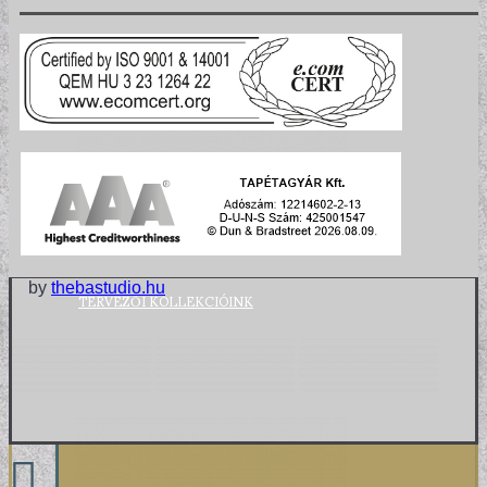
by
thebastudio.hu
TERVEZŐI KOLLEKCIÓINK