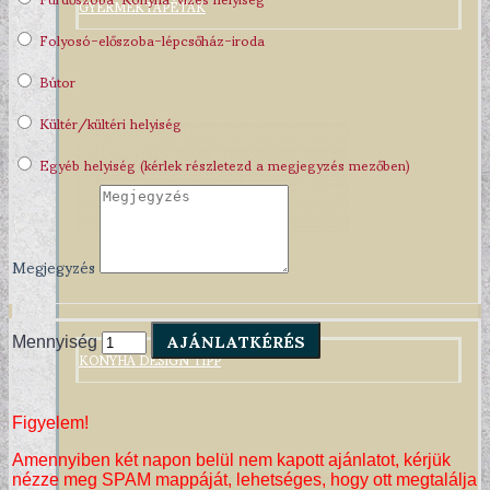
GYERMEKTAPÉTÁK
Folyosó-előszoba-lépcsőház-iroda
Bútor
Kültér/kültéri helyiség
Egyéb helyiség (kérlek részletezd a megjegyzés mezőben)
Megjegyzés
AJÁNLATKÉRÉS
Mennyiség
KONYHA DESIGN TIPP
Figyelem!
Amennyiben két napon belül nem kapott ajánlatot, kérjük
nézze meg SPAM mappáját, lehetséges, hogy ott megtalálja