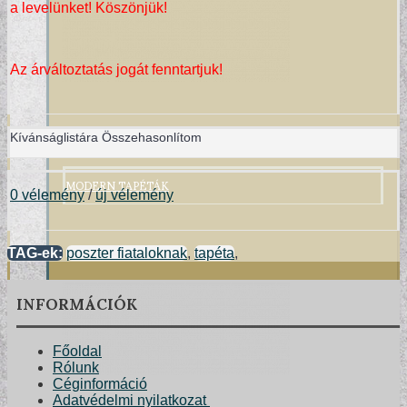
a levelünket! Köszönjük!
Az árváltoztatás jogát fenntartjuk!
Kívánságlistára
Összehasonlítom
MODERN TAPÉTÁK
0 vélemény
/
új vélemény
TAG-ek:
poszter fiataloknak
,
tapéta
,
INFORMÁCIÓK
Főoldal
Rólunk
Céginformáció
Adatvédelmi nyilatkozat