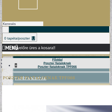
0 tapéta/poszter
MENÜ
Egyelőre üres a kosara!!
Főoldal
Poszter fiataloknak
+
Poszter fiataloknak TPF066
POSZTER FIATALOKNAK TPF066
TAPÉTA MINTÁK
DAMASK TAPÉTÁK