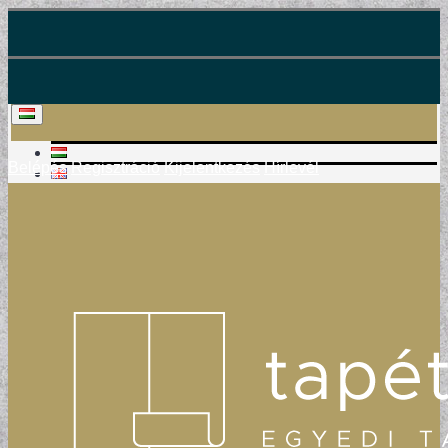
Belépés
Regisztráció
Kijelentkezés
Hírlevél