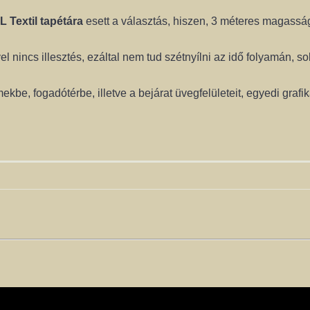
L Textil tapétára
esett a választás, hiszen, 3 méteres magassá
 nincs illesztés, ezáltal nem tud szétnyílni az idő folyamán, sok
be, fogadótérbe, illetve a bejárat üvegfelületeit, egyedi grafiká