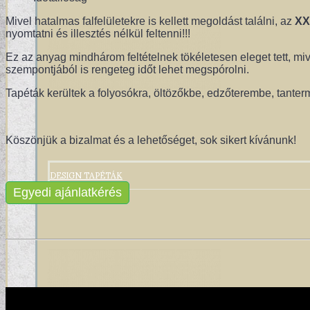
Mivel hatalmas falfelületekre is kellett megoldást találni, az
XX
nyomtatni és illesztés nélkül feltenni!!!
Ez az anyag mindhárom feltételnek tökéletesen eleget tett, mivel
szempontjából is rengeteg időt lehet megspórolni.
Tapéták kerültek a folyosókra, öltözőkbe, edzőterembe, tantermek
Köszönjük a bizalmat és a lehetőséget, sok sikert kívánunk!
DESIGN TAPÉTÁK
Egyedi ajánlatkérés