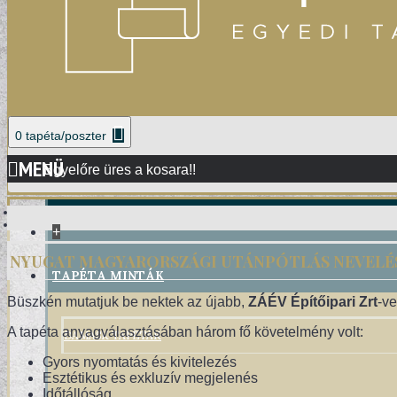
0 tapéta/poszter
MENÜ
Egyelőre üres a kosara!!
+
NYUGAT MAGYARORSZÁGI UTÁNPÓTLÁS NEVELÉ
TAPÉTA MINTÁK
Büszkén mutatjuk be nektek az újabb,
ZÁÉV Építőipari Zrt
-ve
DAMASK TAPÉTÁK
A tapéta anyagválasztásában három fő követelmény volt:
Gyors nyomtatás és kivitelezés
Esztétikus és exkluzív megjelenés
Időtállóság