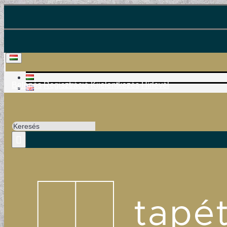
Belépés
Regisztráció
Kijelentkezés
Hírlevél