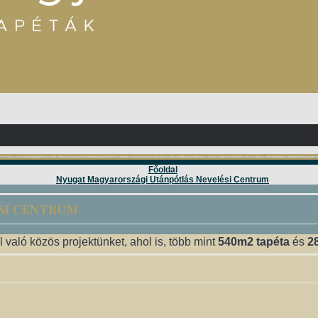
Főoldal
Nyugat Magyarországi Utánpótlás Nevelési Centrum
SI CENTRUM
l való közös projektünket, ahol is, több mint
540m2 tapéta
és
2