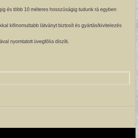
gig és több 10 méteres hosszúságig tudunk rá egyben
kal kifinomultabb látványt biztosít és gyártás/kivitelezés
val nyomtatott üvegfólia díszíti.