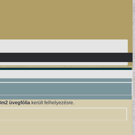
8m2 üvegfólia
került felhelyezésre.