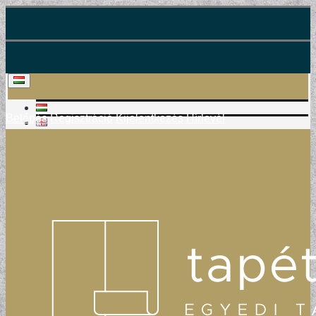
Belépés
Regisztráció
Kijelentkezés
Hírlevél