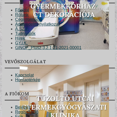
Főoldal
Rólunk
Céginformáció
Adatvédelmi nyilatkozat
Á.SZ.F.
Tudnivalók
Hírek
GY.I.K.
GINOP_Plusz-3.2.1-21-2021-00001
VEVŐSZOLGÁLAT
Kapcsolat
Honlaptérkép
A FIÓKOM
Belépés
Regisztráció
Fiók