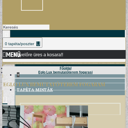
0 tapéta/poszter
MENÜ
Egyelőre üres a kosara!!
Főoldal
Eglo Lux bemutatóterem fogarasi
+
EGLO LUX BEMUTATÓTEREM FOGARASI
TAPÉTA MINTÁK
DAMASK TAPÉTÁK