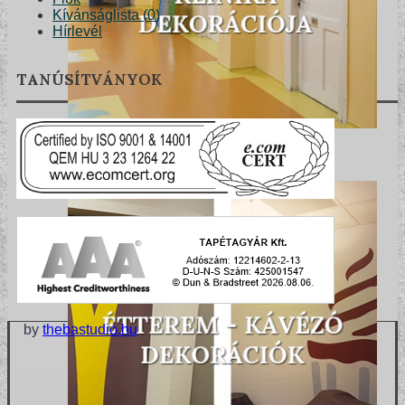
Kívánságlista (
0
)
Hírlevél
TANÚSÍTVÁNYOK
by
thebastudio.hu