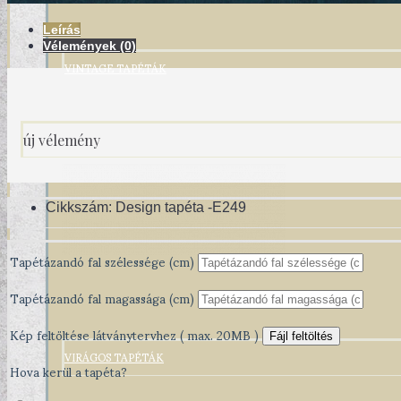
Leírás
Vélemények (0)
VINTAGE TAPÉTÁK
új vélemény
Cikkszám:
Design tapéta -E249
Tapétázandó fal szélessége (cm)
Tapétázandó fal magassága (cm)
Kép feltöltése látványtervhez ( max. 20MB )
Fájl feltöltés
VIRÁGOS TAPÉTÁK
Hova kerül a tapéta?