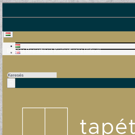
Belépés
Regisztráció
Kijelentkezés
Hírlevél