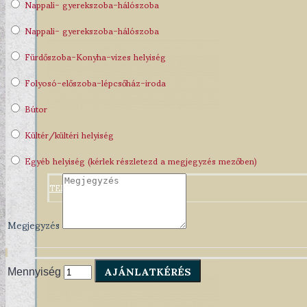
Nappali- gyerekszoba-hálószoba
Nappali- gyerekszoba-hálószoba
Fürdőszoba-Konyha-vizes helyiség
Folyosó-előszoba-lépcsőház-iroda
Bútor
Kültér/kültéri helyiség
Egyéb helyiség (kérlek részletezd a megjegyzés mezőben)
TERVEZŐI KOLLEKCIÓINK
Megjegyzés
AJÁNLATKÉRÉS
Mennyiség