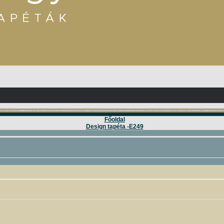
Főoldal
Design tapéta -E249