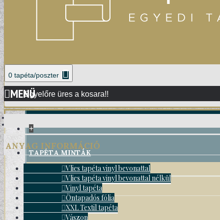
0 tapéta/poszter
MENÜ
Egyelőre üres a kosara!!
+
ANYAG INFORMÁCIÓ
TAPÉTA MINTÁK
Vlies tapéta vinyl bevonattal
Vlies tapéta vinyl bevonattal nélkül
DAMASK TAPÉTÁK
Vinyl tapéta
Öntapadós fólia
XXL Textil tapéta
Vászon