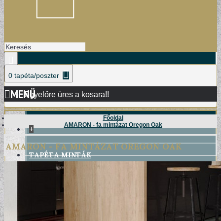
0 tapéta/poszter
MENÜ
Egyelőre üres a kosara!!
Főoldal
AMARON - fa mintázat Oregon Oak
+
AMARON - FA MINTÁZAT OREGON OAK
TAPÉTA MINTÁK
DAMASK TAPÉTÁK