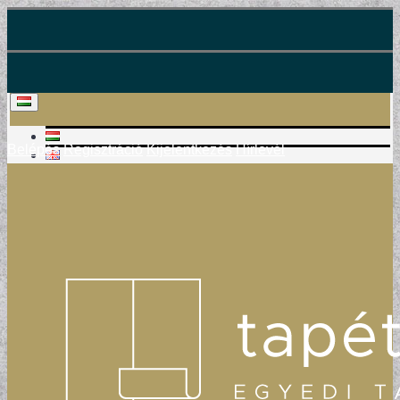
Belépés
Regisztráció
Kijelentkezés
Hírlevél