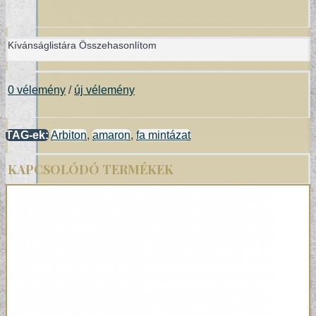
Kívánságlistára
Összehasonlítom
0 vélemény
/
új vélemény
TAG-ek:
Arbiton
,
amaron
,
fa mintázat
KAPCSOLÓDÓ TERMÉKEK
VINYL ÉS DESIGN PADLÓK