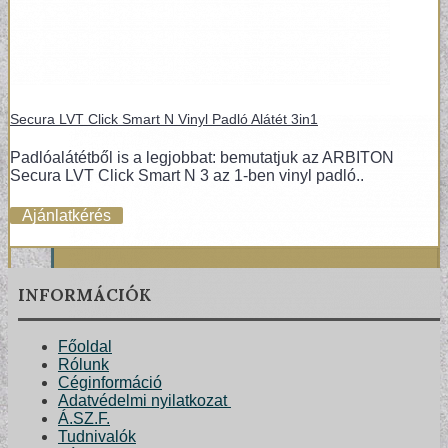
Secura LVT Click Smart N Vinyl Padló Alátét 3in1
Padlóalátétből is a legjobbat: bemutatjuk az ARBITON
Secura LVT Click Smart N 3 az 1-ben vinyl padló..
Ajánlatkérés
INFORMÁCIÓK
Főoldal
Rólunk
Céginformáció
Adatvédelmi nyilatkozat
Á.SZ.F.
Tudnivalók