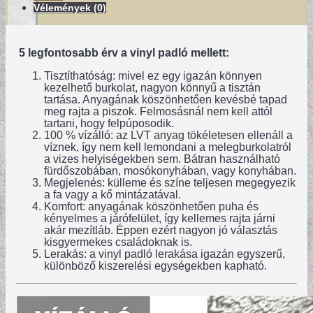
Vélemények (0)
5 legfontosabb érv a vinyl padló mellett:
Tisztíthatóság: mivel ez egy igazán könnyen
kezelhető burkolat, nagyon könnyű a tisztán
tartása. Anyagának köszönhetően kevésbé tapad
meg rajta a piszok. Felmosásnál nem kell attól
tartani, hogy felpúposodik.
100 % vízálló: az LVT anyag tökéletesen ellenáll a
víznek, így nem kell lemondani a melegburkolatról
a vizes helyiségekben sem. Bátran használható
fürdőszobában, mosókonyhában, vagy konyhában.
Megjelenés: külleme és színe teljesen megegyezik
TERVEZŐI KOLLEKCIÓINK
a fa vagy a kő mintázatával.
Komfort: anyagának köszönhetően puha és
kényelmes a járófelület, így kellemes rajta járni
akár mezítláb. Éppen ezért nagyon jó választás
kisgyermekes családoknak is.
Lerakás: a vinyl padló lerakása igazán egyszerű,
különböző kiszerelési egységekben kapható.