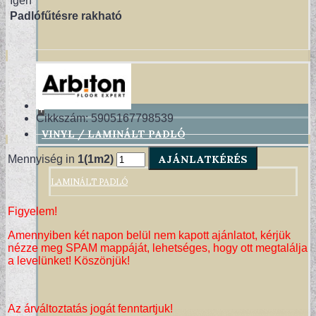
Igen
Padlófűtésre rakható
+
Cikkszám:
5905167798539
VINYL / LAMINÁLT PADLÓ
AJÁNLATKÉRÉS
Mennyiség in
1(1m2)
LAMINÁLT PADLÓ
Figyelem!
Amennyiben két napon belül nem kapott ajánlatot, kérjük
nézze meg SPAM mappáját, lehetséges, hogy ott megtalálja
a levelünket! Köszönjük!
Az árváltoztatás jogát fenntartjuk!