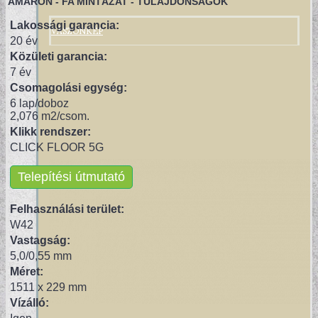
AMARON - FA MINTÁZAT - TULAJDONSÁGOK
VÁSZONKÉP
Lakossági garancia:
20 év
Közületi garancia:
7 év
Csomagolási egység:
6 lap/doboz
2,076 m2/csom.
Klikk rendszer:
CLICK FLOOR 5G
Telepítési útmutató
Felhasználási terület:
W42
Vastagság:
5,0/0,55 mm
Méret:
1511 x 229 mm
Vízálló: