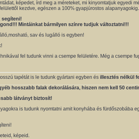
intádat, képedet, írd meg a méreteket, mi kinyomtatjuk egyedi 
ó felülettől kezdve, egészen a 100% gyapjúrostos alapanyagokig.
segíteni!
nd!!! Mintáinkat bármilyen színre tudjuk változtatni!!!
álló,mosható, sav és lugálló is egyben!
!
nikával fel tudunk vinni a csempe felületére. Még a csempe fug
sszú tapétát is le tudunk gyártani egyben és
illesztés nélkül fe
gyéb hosszabb falak dekorálására, hiszen nem kell 50 centim
abb látványt biztosít!
nyagokra is tudunk nyomtatni amit konyhába és fürdőszobába eg
teni!
eteid, képeid.