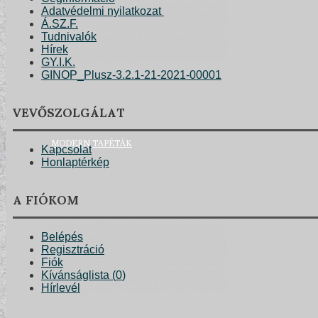
Adatvédelmi nyilatkozat
Á.SZ.F.
Tudnivalók
Hírek
GY.I.K.
GINOP_Plusz-3.2.1-21-2021-00001
VEVŐSZOLGÁLAT
MODERN TAPÉTÁK
Kapcsolat
Honlaptérkép
A FIÓKOM
Belépés
Regisztráció
Fiók
Kívánságlista (
0
)
Hírlevél