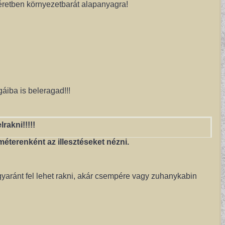
méretben környezetbarát alapanyagra!
áiba is beleragad!!!
lrakni!!!!!
éterenként az illesztéseket nézni.
yaránt fel lehet rakni, akár csempére vagy zuhanykabin