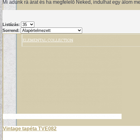
Mi adunk rá árat és ha megfelelő Neked, indulhat egy álom m
Listázás:
Sorrend:
ELEMENTAL COLLECTION
Vintage tapéta TVE082