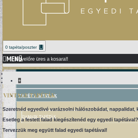
0 tapéta/poszter
MENÜ
Egyelőre üres a kosara!!
+
TAPÉTA MINTÁK
VINTAGE TAPÉTÁK
Szeretnéd egyedivé varázsolni hálószobádat, nappalidat,
DAMASK TAPÉTÁK
Esetleg a festett falad kiegészítenéd egy egyedi tapétával
Tervezzük meg együtt falad egyedi tapétával!