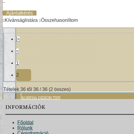
GYERMEKTAPÉTÁK
..
Ajánlatkérés
Kívánságlistára
Összehasonlítom
|<
<
1
2
Tételek 36 től 36 / 36 (2 összes)
KONYHA DESIGN TIPP
INFORMÁCIÓK
Főoldal
Rólunk
Céginformáció