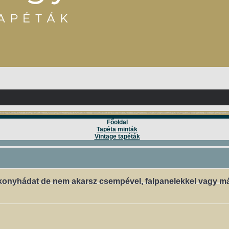
Főoldal
Tapéta minták
Vintage tapéták
 konyhádat de nem akarsz csempével, falpanelekkel vagy m
?