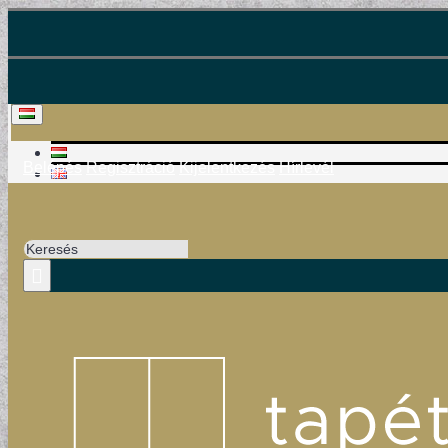
Belépés
Regisztráció
Kijelentkezés
Hírlevél