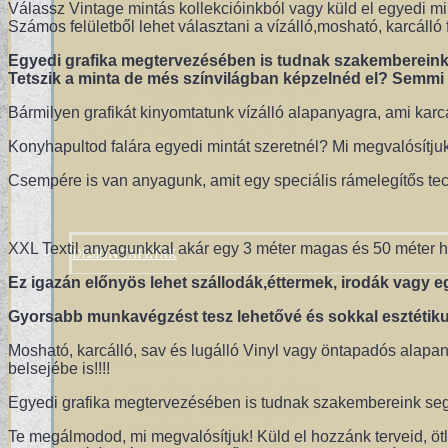
Válassz Vintage mintás kollekcióinkból vagy küld el egyedi m
Számos felületből lehet választani a vízálló,mosható, karcáll
Egyedi grafika megtervezésében is tudnak szakembereink 
Tetszik a minta de més színvilágban képzelnéd el? Semmi go
Bármilyen grafikát kinyomtatunk vízálló alapanyagra, ami karc
Konyhapultod falára egyedi mintát szeretnél? Mi megvalósítjuk
Csempére is van anyagunk, amit egy speciális rámelegítős tech
DESIGN TAPÉTÁK
XXL Textil anyagunkkal akár egy 3 méter magas és 50 méter ho
Ez igazán előnyös lehet szállodák,éttermek, irodák vagy e
Gyorsabb munkavégzést tesz lehetővé és sokkal esztétikus
Mosható, karcálló, sav és lugálló Vinyl vagy öntapadós alapa
belsejébe is!!!!
Egyedi grafika megtervezésében is tudnak szakembereink segí
Te megálmodod, mi megvalósítjuk! Küld el hozzánk terveid, ötl